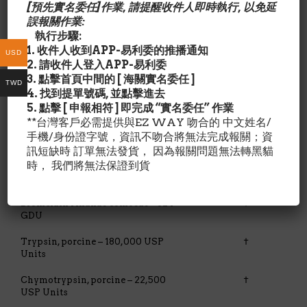
[預先實名委任]作業, 請提醒收件人即時執行, 以免延
Serving Size: 3 tablets
誤報關作業:
Servings Per Container: 266
執行步驟:
1. 收件人收到APP-易利委的推播通知
Ingredient
Amount
%
USD
Daily
2. 請收件人登入APP-易利委
Value**
3. 點擊首頁中間的 [ 海關實名委任 ]
TWD
4. 找到提單號碼, 並點擊進去
Calories
0
5. 點擊 [ 申報相符 ] 即完成 “實名委任” 作業
**台灣客戶必需提供與EZ WAY 吻合的 中文姓名/
Pancreatin (as protease activity),
†
手機/身份證字號，資訊不吻合將無法完成報關；資
porcine – 75,000 USP Units
訊短缺時 訂單無法發貨， 因為報關問題無法轉黑貓
時， 我們將無法保證到貨
Papain Carica papaya (fruit) –
†
2,900,000 PU
Bromelain Ananas comosus – 324
†
GDU
Trypsin, porcine – 180,000 USP
†
Units
Chymotrypsin, porcine – 22,500
†
USP Units