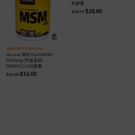
粒膠囊
Original
Current
$
28.80
$
34.99
price
price
was:
is:
$34.99.
$28.80.
JARROW FORMULAS
Jarrow 專利 OptiMSM
1000mg (甲硫基烷/
DMSO2 ) 200膠囊
Original
Current
$
16.00
$
26.00
price
price
was:
is:
$26.00.
$16.00.