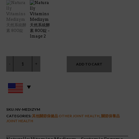
ADD TO CART
SKU:
NV-MEDIZYM
CATEGORIES:
其他關節保健品 OTHER JOINT HEALTH
,
關節保養品
JOINT HEALTH