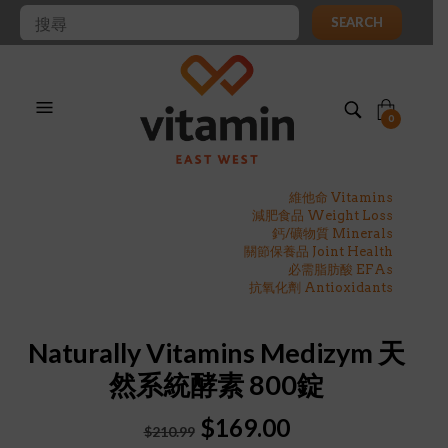
SEARCH
0
維他命 Vitamins
減肥食品 Weight Loss
鈣/礦物質 Minerals
關節保養品 Joint Health
必需脂肪酸 EFAs
抗氧化劑 Antioxidants
Naturally Vitamins Medizym 天
然系統酵素 800錠
Original
Current
$
169.00
$
210.99