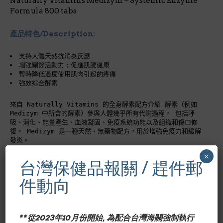
Naturally Vitamins Medizym – Systemic Enzyme
Formula 800 tabs
產品特色/Description:
支持人體天然抗消炎反應
增強關節活動力；促進肌腱健康
暫時降低過度使用肌肉引起的疼痛
強效綜合酵素
來自 Naturally Vitamins 的全身酵素配方介紹 酵素（例如
Medizym 中所含的酵素）參與人體幾乎所有代謝過程， 包括呼
吸、消化、能量產生、血液凝固、免疫系統功能以及組織和傷口修
復。 Medizym 是一種天然、無藥物配方，用於增強免疫力和緩解
發炎。
×
成份含量/Nutrition Facts:
台灣保健品報關 / 趕件郵
件動向
每日3錠
Supplement Facts
**從2023年10月份開始, 為配合台灣海關強制執行