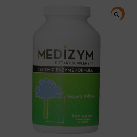
price
price
was:
is:
$210.99.
$169.00.
特價!