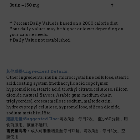
Rutin – 150 mg
†
** Percent Daily Value is based on a 2000 calorie diet.
Your daily values may be higher or lower depending on
your calorie needs.
† Daily Value not established.
其他成份/Ingredient Details:
Other Ingredients: inulin, microcrystalline cellulose, stearic
acid, coating system (methacrylic acid copolymer,
hypromellose, stearic acid, triethyl citrate, cellulose, silicon
dioxide, natural flavors, Arabic gum, medium chain
triglycerdes), croscarmellose sodium, maltodextrin,
hydroxypropyl cellulose, hypromellose, silicon dioxide,
sodium metabisulfite.
建議用量/Suggested Use:
每次3錠，每日2次。 至少60分鐘，用
食前服用。孩童不適用。
需要量高者：
成人可漸漸增量至每日12錠。每次3錠，每日4次。空
腹使用