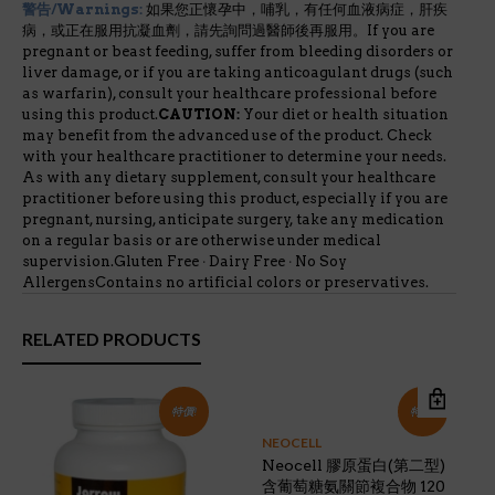
警告/Warnings:
如果您正懷孕中，哺乳，有任何血液病症，肝疾
病，或正在服用抗凝血劑，請先詢問過醫師後再服用。If you are
pregnant or beast feeding, suffer from bleeding disorders or
liver damage, or if you are taking anticoagulant drugs (such
as warfarin), consult your healthcare professional before
using this product.
CAUTION:
Your diet or health situation
may benefit from the advanced use of the product. Check
with your healthcare practitioner to determine your needs.
As with any dietary supplement, consult your healthcare
practitioner before using this product, especially if you are
pregnant, nursing, anticipate surgery, take any medication
on a regular basis or are otherwise under medical
supervision.Gluten Free ‧ Dairy Free ‧ No Soy
AllergensContains no artificial colors or preservatives.
RELATED PRODUCTS
特價!
特價!
NEOCELL
Neocell 膠原蛋白(第二型)
含葡萄糖氨關節複合物 120