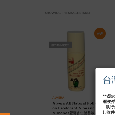
SHOWING THE SINGLE RESULT
特價!
熱門商品補貨中
台
**從
ALVERA
醒收件
Alvera All Natural Roll-
執行步
on Deodorant Aloe and
1. 
Almonds蘆薈杏仁體香液- 3