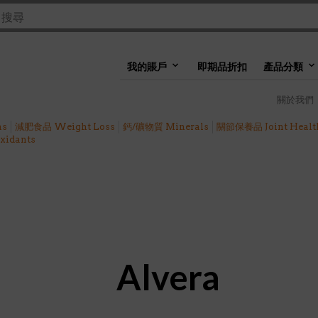
我的賬戶
即期品折扣
產品分類
關於我們
ns
減肥食品 Weight Loss
鈣/礦物質 Minerals
關節保養品 Joint Healt
idants
Alvera