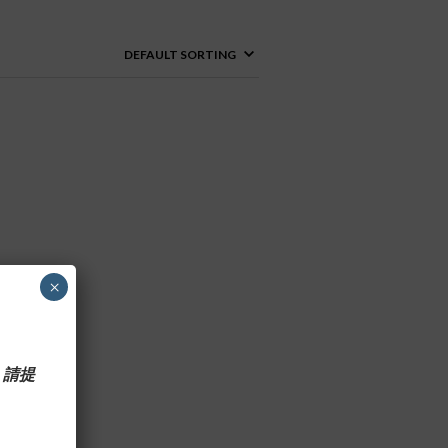
×
 請提