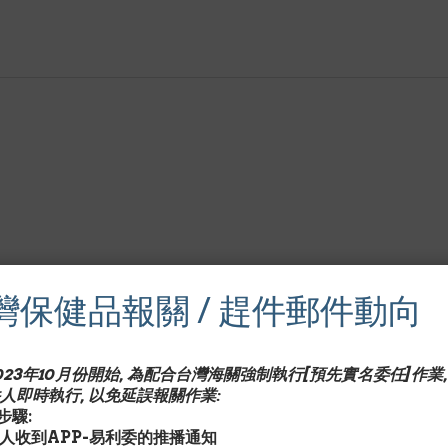
灣保健品報關 / 趕件郵件動向
2023年10月份開始, 為配合台灣海關強制執行[預先實名委任]作業,
人即時執行, 以免延誤報關作業:
驟:
收件人收到APP-易利委的推播通知