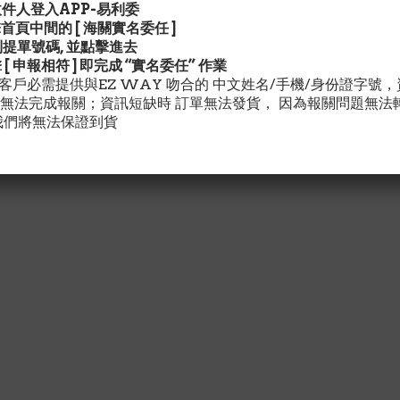
請收件人登入APP-易利委
擊首頁中間的 [ 海關實名委任 ]
找到提單號碼, 並點擊進去
擊 [ 申報相符 ] 即完成 “實名委任” 作業
灣客戶必需提供與EZ WAY 吻合的 中文姓名/手機/身份證字號
無法完成報關；資訊短缺時 訂單無法發貨， 因為報關問題無法
我們將無法保證到貨