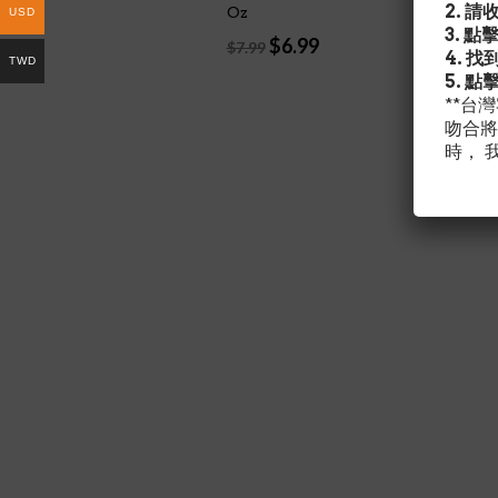
2. 
Oz
USD
3. 點
Original
Current
$
6.99
$
7.99
4. 
price
price
TWD
5. 點
was:
is:
**台
$7.99.
$6.99.
吻合將
時， 