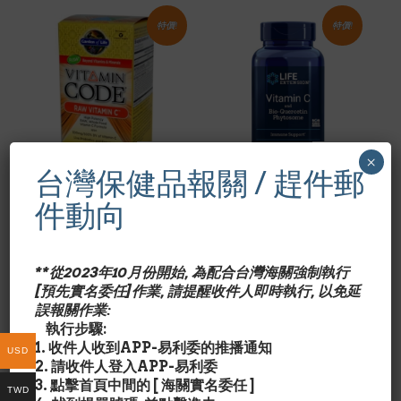
特價!
特價!
×
台灣保健品報關 / 趕件郵
GARDEN OF LIFE
LIFE EXTENSION
件動向
Garden of Life 維他
Life Extension 維他
命密碼 Vitamin
命C 1000mg + 生物
Code 純天然維他命C
槲黄素 Vitamin C
120膠囊/素
and Bio-Quercetin
**從2023年10月份開始, 為配合台灣海關強制執行
Phytosome 250素食
Original
Current
$
28.50
$
33.55
[預先實名委任]作業, 請提醒收件人即時執行, 以免延
錠
price
price
誤報關作業:
was:
is:
Original
Current
$
23.00
$
29.99
執行步驟:
$33.55.
$28.50.
price
price
1. 收件人收到APP-易利委的推播通知
was:
is:
USD
2. 請收件人登入APP-易利委
$29.99.
$23.00.
特價!
特價!
3. 點擊首頁中間的 [ 海關實名委任 ]
TWD
NSI/VITACOST