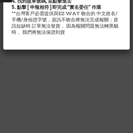
4. 找到提單號碼, 並點擊進去
Vitacost 維他命C
5. 點擊 [ 申報相符 ] 即完成 “實名委任” 作業
1000mg +玫瑰果250
**台灣客戶必需提供與EZ WAY 吻合的 中文姓名/
新到商品
膠囊
手機/身份證字號，資訊不吻合將無法完成報關；資
Solgar 酯化型維他命
Original
Current
$
21.00
$
25.52
C Ester-C®, Plus
訊短缺時 訂單無法發貨， 因為報關問題無法轉黑貓
price
price
Vitamin C 500mg
時， 我們將無法保證到貨
was:
is:
250素食膠囊
$25.52.
$21.00.
Original
Current
$
28.00
$
34.95
price
price
was:
is:
$34.95.
$28.00.