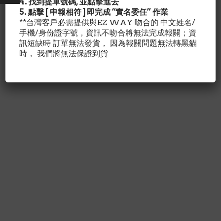
4. 找到提單號碼, 並點擊進去
5. 點擊 [ 申報相符 ] 即完成 “實名委任” 作業
**台灣客戶必需提供與EZ WAY 吻合的 中文姓名/
手機/身份證字號，資訊不吻合將無法完成報關；資
訊短缺時 訂單無法發貨， 因為報關問題無法轉黑貓
時， 我們將無法保證到貨