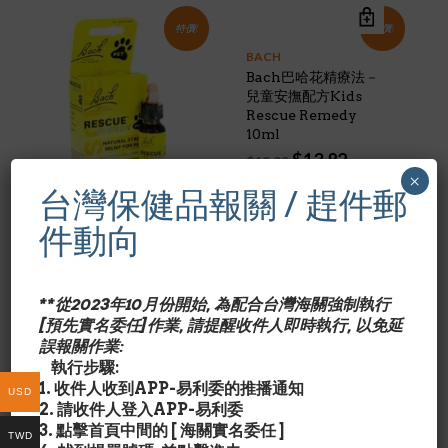
特價!
特價!
BACH
Bach巴哈花精療法－
兒童安撫配方Kids
Rescue Remedy
10ml
Original
Current
$
13.82
$
19.99
price
price
×
台灣保健品報關 / 趕件郵
was:
is:
$19.99.
$13.82.
BACH
件動向
Bach 巴哈花精療法－
寵物安撫配方 Pets
Rescue Remedy
20ml
**從2023年10月份開始, 為配合台灣海關強制執行
Original
Current
$
20.00
$
20.99
[預先實名委任]作業, 請提醒收件人即時執行, 以免延
price
price
誤報關作業:
was:
is:
執行步驟:
$20.99.
$20.00.
1. 收件人收到APP-易利委的推播通知
USD
2. 請收件人登入APP-易利委
3. 點擊首頁中間的 [ 海關實名委任 ]
TWD