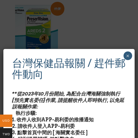
特價!
×
台灣保健品報關 / 趕件郵
BAUSCH & LOMB
件動向
Bausch & Lomb 博
士倫葉黃素護眼複方
PreserVisionR
Lutein 210顆
**從2023年10月份開始, 為配合台灣海關強制執行
Original
Current
$
41.00
$
55.99
[預先實名委任]作業, 請提醒收件人即時執行, 以免延
price
price
誤報關作業:
was:
is:
執行步驟:
$55.99.
$41.00.
1. 收件人收到APP-易利委的推播通知
USD
2. 請收件人登入APP-易利委
3. 點擊首頁中間的 [ 海關實名委任 ]
TWD