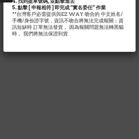
4. 找到提單號碼, 並點擊進去
5. 點擊 [ 申報相符 ] 即完成 “實名委任” 作業
**台灣客戶必需提供與EZ WAY 吻合的 中文姓名/
手機/身份證字號，資訊不吻合將無法完成報關；資
訊短缺時 訂單無法發貨， 因為報關問題無法轉黑貓
時， 我們將無法保證到貨