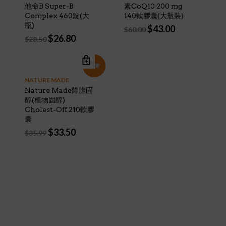
他命B Super-B
素CoQ10 200 mg
Complex 460錠(大
140軟膠囊(大瓶裝)
瓶)
Original
Current
$
43.00
$
60.00
Original
Current
price
price
$
26.80
$
28.50
price
price
was:
is:
was:
is:
$60.00.
$43.00.
$28.50.
$26.80.
特價!
NATURE MADE
Nature Made降膽固
醇(植物固醇)
Cholest-Off 210軟膠
囊
Original
Current
$
33.50
$
35.99
price
price
was:
is:
$35.99.
$33.50.