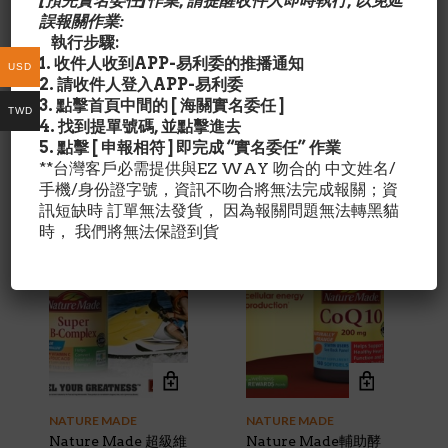
[預先實名委任]作業, 請提醒收件人即時執行, 以免延
Nature Made 深海魚
誤報關作業:
油 Fish Oil 1200mg
執行步驟:
300軟膠囊 (大瓶裝）
1. 收件人收到APP-易利委的推播通知
USD
Original
Current
$
30.99
$
33.99
2. 請收件人登入APP-易利委
price
price
NATURE MADE
3. 點擊首頁中間的 [ 海關實名委任 ]
was:
is:
TWD
Nature Made 天然維
4. 找到提單號碼, 並點擊進去
$33.99.
$30.99.
他命D3 1000 IU 650
5. 點擊 [ 申報相符 ] 即完成 “實名委任” 作業
膠囊
**台灣客戶必需提供與EZ WAY 吻合的 中文姓名/
Original
Current
$
21.99
$
29.99
手機/身份證字號，資訊不吻合將無法完成報關；資
price
price
訊短缺時 訂單無法發貨， 因為報關問題無法轉黑貓
was:
is:
時， 我們將無法保證到貨
$29.99.
$21.99.
特價!
特價!
NATURE MADE
NATURE MADE
Nature Made 超級維
Nature Made輔助酵