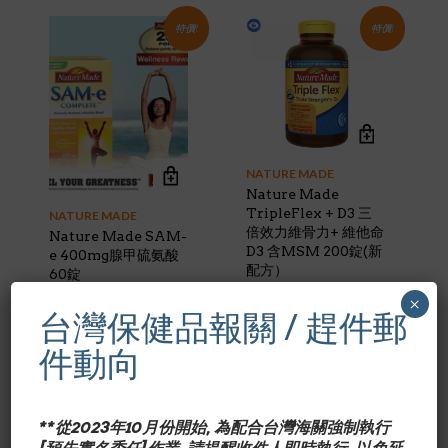
特價!
特價!
NATURE MADE
Nature Made
TripleFlex + D3 三
NATURE MADE
倍效力維骨力+ 維他命
Nature Made SAM-
D3 含MSM 200錠(新
e 400mg腺甲硫氨酸
配方）
60錠
Original
Current
$
31.50
Original
Current
$
43.70
$
38.00
×
$
59.95
price
price
台灣保健品報關 / 趕件郵
price
price
was:
is:
was:
is:
$38.00.
$31.50.
件動向
$59.95.
$43.70.
特價!
特價!
**從2023年10月份開始, 為配合台灣海關強制執行
NATURE MADE