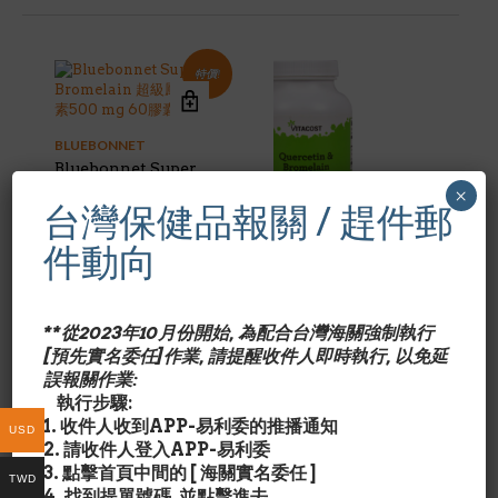
特價!
BLUEBONNET
Bluebonnet Super
Bromelain 超級鳳梨
×
台灣保健品報關 / 趕件郵
酵素500 mg 60膠囊
Original
Current
$
30.69
$
39.95
件動向
price
price
was:
is:
NSI/VITACOST
$39.95.
$30.69.
VitaCost槲黃素/鳳梨
酵素 抗敏配方
**從2023年10月份開始, 為配合台灣海關強制執行
Quercetin &
[預先實名委任]作業, 請提醒收件人即時執行, 以免延
Bromelain 250膠囊
誤報關作業:
$
38.95
執行步驟:
1. 收件人收到APP-易利委的推播通知
USD
2. 請收件人登入APP-易利委
3. 點擊首頁中間的 [ 海關實名委任 ]
TWD
4. 找到提單號碼, 並點擊進去