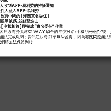
驟:
收件人收到APP-易利委的推播通知
請收件人登入APP-易利委
擊首頁中間的 [ 海關實名委任 ]
找到提單號碼, 並點擊進去
擊 [ 申報相符 ] 即完成 “實名委任” 作業
灣客戶必需提供與EZ WAY 吻合的 中文姓名/手機/身份證字號
無法完成報關；資訊短缺時 訂單無法發貨， 因為報關問題無法
我們將無法保證到貨