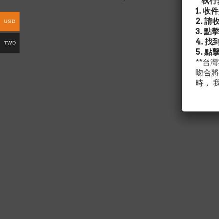
執行步
price
price
1. 
was:
is:
2. 
$34.95.
$29.00.
USD
3. 點
4. 
TWD
5. 點
**台
吻合將
時， 