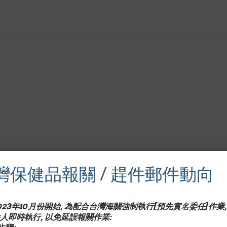
灣保健品報關 / 趕件郵件動向
2023年10月份開始, 為配合台灣海關強制執行[預先實名委任]作業,
人即時執行, 以免延誤報關作業: