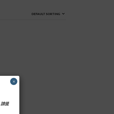
×
 請提