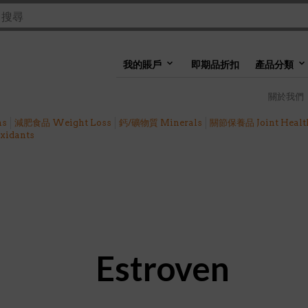
我的賬戶
即期品折扣
產品分類
關於我們
ns
減肥食品 Weight Loss
鈣/礦物質 Minerals
關節保養品 Joint Healt
idants
Estroven