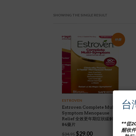
SHOWING THE SINGLE RESULT
特價!
台
ESTROVEN
Estroven Complete Multi-
Symptom Menopause
Relief 全效更年期症狀緩解
**從
84藥片
醒收件
Original
Current
$
29.00
$
34.95