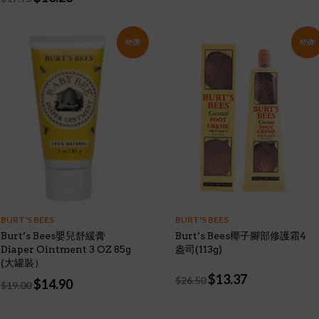
price
price
was:
is:
was:
is:
$17.95.
$12.28.
$17.95.
$13.28.
特價!
特價!
BURT'S BEES
BURT'S BEES
Burt’s Bees嬰兒舒緩膏
Burt’s Bees椰子腳部修護霜4
Diaper Ointment 3 OZ 85g
盎司(113g)
(大罐裝）
Original
Current
$
13.37
$
26.50
Original
Current
$
14.90
$
19.00
price
price
price
price
was:
is:
was:
is:
$26.50.
$13.37.