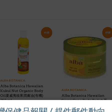
特價!
特價!
ALBA BOTANICA
Alba Botanica Hawaiian
ALBA BOTANICA
Kukui Nut Organic Body
Oil夏威夷核果潤膚油(有機)
Alba Botanica Hawaiian
250 ml
Sugar Cane Body Polish蔗
糖酵素身體去角質霜284 g
Original
Current
$
14.86
$
18.50
灣保健品報關 / 趕件郵件動向
price
price
Original
Current