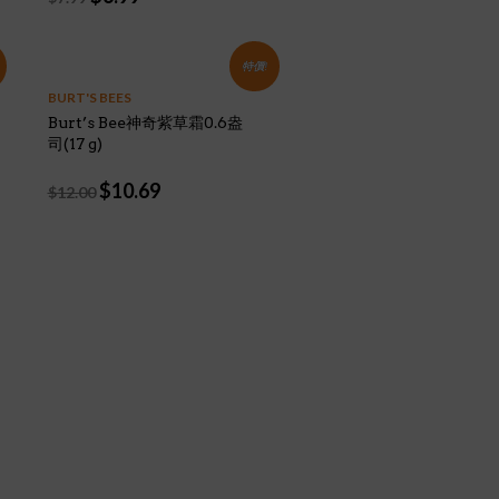
price
price
was:
is:
$7.99.
$6.99.
特價!
BURT'S BEES
Burt’s Bee神奇紫草霜0.6盎
司(17 g)
Original
Current
$
10.69
$
12.00
price
price
was:
is:
$12.00.
$10.69.