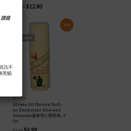
Original
Current
$
12.80
$
13.99
price
price
was:
is:
 請提
$13.99.
$12.80.
特價!
熱門商品補貨中
，資訊不
轉黑貓
ALVERA
Alvera All Natural Roll-
on Deodorant Aloe and
Almonds蘆薈杏仁體香液- 3
Oz
Original
Current
$
6.99
$
7.99