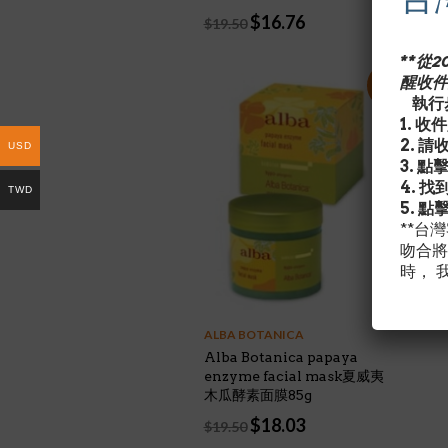
Original
Current
$
16.76
$
19.50
price
price
was:
is:
**從
$19.50.
$16.76.
醒收件
特價!
執行步
1. 
2. 
USD
3. 點
4. 
TWD
5. 點
**台
吻合將
時， 
ALBA BOTANICA
Alba Botanica papaya
enzyme facial mask夏威夷
木瓜酵素面膜85g
Original
Current
$
18.03
$
19.50
price
price