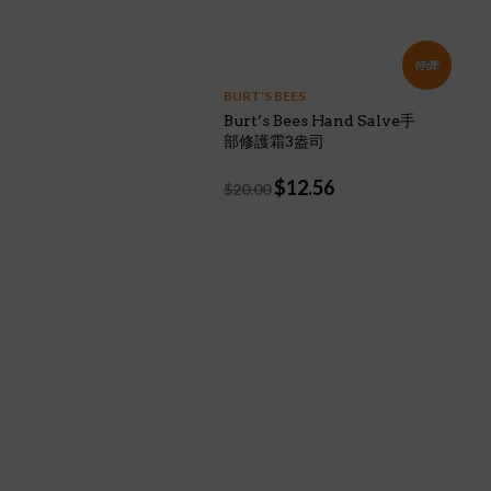
was:
is:
$19.50.
$18.03.
特價!
BURT'S BEES
Burt’s Bees Hand Salve手
部修護霜3盎司
Original
Current
$
12.56
$
20.00
price
price
was:
is:
$20.00.
$12.56.