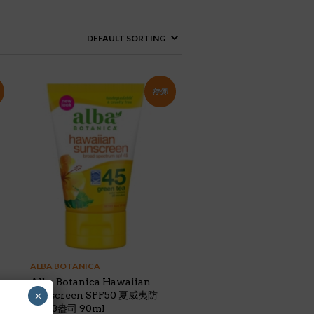
特價!
ALBA BOTANICA
Alba Botanica Hawaiian
×
Sunscreen SPF50 夏威夷防
曬霜 3盎司 90ml