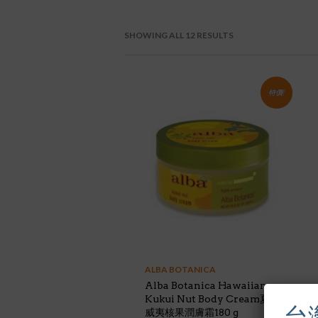
SHOWING ALL 12 RESULTS
特價!
ALBA BOTANICA
Alba Botanica Hawaiian
Kukui Nut Body Cream夏
台
威夷核果潤膚霜180 g