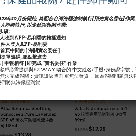
$
15.49
$
19.50
was:
is:
price
price
$18.50.
$14.86.
was:
is:
$19.50.
$15.49.
2023年10月份開始, 為配合台灣海關強制執行[預先實名委任]作業,
人即時執行, 以免延誤報關作業:
特價!
特價!
驟:
收件人收到APP-易利委的推播通知
請收件人登入APP-易利委
擊首頁中間的 [ 海關實名委任 ]
找到提單號碼, 並點擊進去
擊 [ 申報相符 ] 即完成 “實名委任” 作業
灣客戶必需提供與EZ WAY 吻合的 中文姓名/手機/身份證字號
無法完成報關；資訊短缺時 訂單無法發貨， 因為報關問題無法
我們將無法保證到貨
ALBA BOTANICA
ALBA BOTANICA
Alba Botanica Soothing
Alba Kids Sunscreen SPF
Sunscreen Pure Lavender
45 孩童專用防曬乳液 3盎司
SPF 45 薰衣草防曬乳液 4盎
89ml
司 118ml
Original
Current
$
12.28
$
17.95
Original
Current
price
price
$
13.28
$
17.95