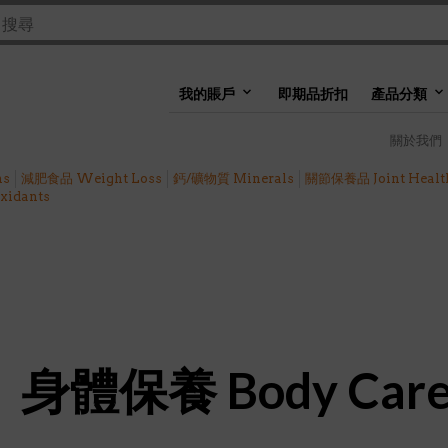
我的賬戶
即期品折扣
產品分類
關於我們
ns
減肥食品 Weight Loss
鈣/礦物質 Minerals
關節保養品 Joint Healt
idants
身體保養 Body Car