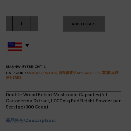
ADD TO CART
SKU:
NW-EYEBRIGHT-1
CATEGORIES:
DOUBLE WOOD
,
特殊營養品 SPECIALITIES
,
草(藥)本精
華 HERBS
Double Wood Reishi Mushroom Capsules (4:1
Ganoderma Extract, 1,000mg Red Reishi Powder per
Serving) 300 Count
產品特色/Description: