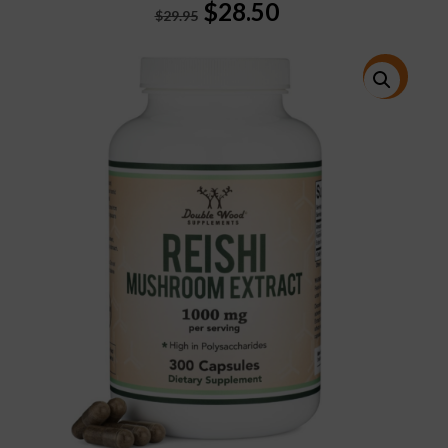
Original
Current
$
28.50
$
29.95
price
price
was:
is:
$29.95.
$28.50.
特價!