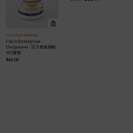
price
price
was:
is:
$29.99.
$21.99.
CHI'S ENTERPRISE
Chi’s Enterprise
Oxypower -活力氧氣補帖
120膠囊
$
65.00