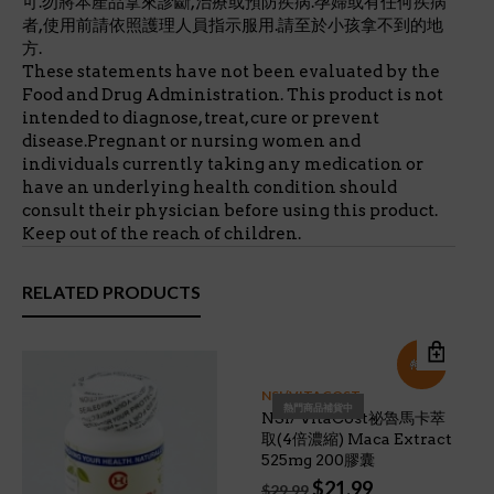
可.勿將本產品拿來診斷,治療或預防疾病.孕婦或有任何疾病
者,使用前請依照護理人員指示服用.請至於小孩拿不到的地
方.
These statements have not been evaluated by the
Food and Drug Administration. This product is not
intended to diagnose, treat, cure or prevent
disease.Pregnant or nursing women and
individuals currently taking any medication or
have an underlying health condition should
consult their physician before using this product.
Keep out of the reach of children.
RELATED PRODUCTS
特價!
NSI/VITACOST
熱門商品補貨中
NSI/ VitaCost祕魯馬卡萃
取(4倍濃縮) Maca Extract
525mg 200膠囊
Original
Current
$
21.99
$
29.99