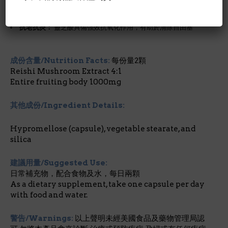
養心安神：
可改善神經衰弱、緩解焦慮，提升整體睡眠品質。
保肝護肝：
促進肝臟代謝與解毒，減輕肝臟負擔。
抗老抗炎：
靈芝酸具備強效抗氧化作用，有助於清除自由基
成份含量/Nutrition Facts:
每份量2顆
Reishi Mushroom Extract 4:1
Entire fruiting body 1000mg
其他成份/Ingredient Details:
Hypromellose (capsule), vegetable stearate, and
silica
建議用量/Suggested Use:
日常補充物，配合食物及水，每日兩顆
As a dietary supplement, take one capsule per day
with food and water.
警告/Warnings:
以上聲明未經美國食品及藥物管理局認