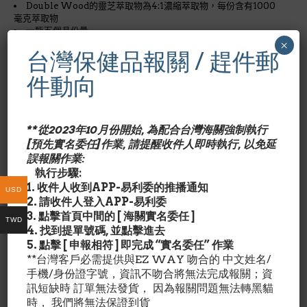
Double Wood的靈芝萃取物為4:1濃縮萃取物，每份含有1000
毫克萃取物
一瓶五個月份量
×
Double Wood 的靈芝萃取物包含了此菌類的完整子實體及菌絲
台灣保健品報關 / 趕件郵
體部分
支持免疫系統：靈芝萃取物可透過影響白血球中的基因，幫助支
件動向
持您的免疫系統
Double Wood 致力於提供純淨、高效且物超所值的膳食補充
劑，每一款產品均源自嚴謹的原料甄選，並經過嚴格的第三方檢測
**從2023年10月份開始, 為配合台灣海關強制執行
靈芝（*Ganoderma lucidum*）是一種生長於亞洲各地潮濕環境
[預先實名委任]作業, 請提醒收件人即時執行, 以免延
中的真菌。人們認為，靈芝的功效主要源自於其高含量的多醣（特別
誤報關作業:
是β-葡聚醣）
執行步驟:
1. 收件人收到APP-易利委的推播通知
赤靈芝是一種珍貴的藥用真菌，被譽為「上藥之首」。其主
USD
2. 請收件人登入APP-易利委
要核心成分包括
靈芝多醣體
與
三萜類（靈芝酸）
，具有
增強
3. 點擊首頁中間的 [ 海關實名委任 ]
免疫力
、
保肝排毒
、
安神助眠
及
抗氧化
的功效，非常適合用
TWD
4. 找到提單號碼, 並點擊進去
於調整虛弱體質與日常養生。
5. 點擊 [ 申報相符 ] 即完成 “實名委任” 作業
**台灣客戶必需提供與EZ WAY 吻合的 中文姓名/
核心功效
手機/身份證字號，資訊不吻合將無法完成報關；資
訊短缺時 訂單無法發貨， 因為報關問題無法轉黑貓
調節免疫：
豐富的靈芝多醣體有助刺激免疫細胞，提升身體防禦
時， 我們將無法保證到貨
力。