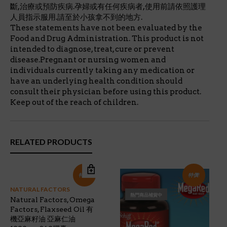
斷,治療或預防疾病.孕婦或有任何疾病者,使用前請依照護理
人員指示服用.請至於小孩拿不到的地方.
These statements have not been evaluated by the
Food and Drug Administration. This product is not
intended to diagnose, treat, cure or prevent
disease.Pregnant or nursing women and
individuals currently taking any medication or
have an underlying health condition should
consult their physician before using this product.
Keep out of the reach of children.
RELATED PRODUCTS
特價!
特價!
NATURAL FACTORS
熱門商品補貨中
Natural Factors, Omega
Factors, Flaxseed Oil 有
機亞麻籽油 亞麻仁油