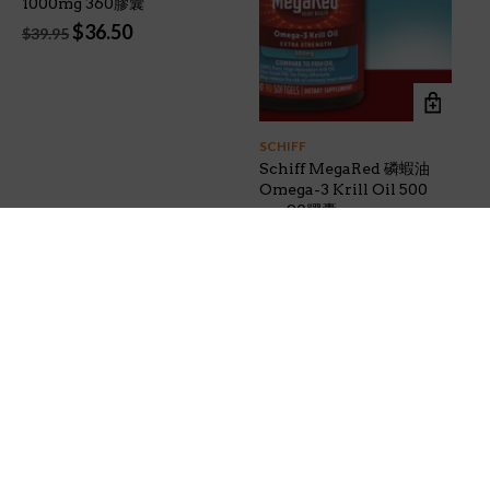
1000mg 360膠囊
Original
Current
$
36.50
$
39.95
price
price
was:
is:
$39.95.
$36.50.
SCHIFF
Schiff MegaRed 磷蝦油
Omega-3 Krill Oil 500
mg 90膠囊
Original
Current
$
28.40
$
34.95
price
price
was:
is:
$34.95.
$28.40.