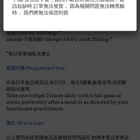
訊短缺時 訂單無法發貨， 因為報關問題無法轉黑貓
成份含量/Nutrition Facts:
時， 我們將無法保證到貨
每1膠囊劑量/占成人每日所需營養%
魚油/ fish oil 1000mg /*
omega-3 脂肪酸/ omega-3 fatty acids 250mg /*
*每日營養攝取未建立
建議用量/Suggested Use:
作為日常食品補充品.每日2次，每次1膠囊.飯後使用.或依醫
師指示服用.
Take one softgel 2 times daily with a full glass of
water, preferably after a meal or as directed by your
healthcare practitioner.
警告/Warnings:
以上聲明未經美國食品及藥物管理局認可.勿將本產品拿來診