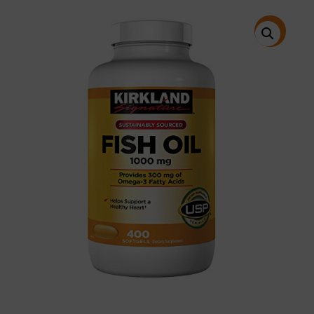
price
price
was:
is:
$28.95.
$24.58.
特價!