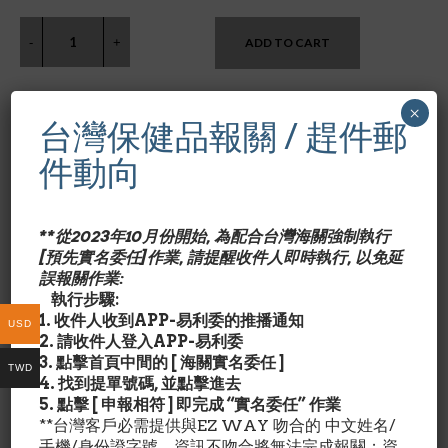
ADD TO CART
×
台灣保健品報關 / 趕件郵
件動向
CATEGORIES:
KIRKLAND SIGNATURE
,
必需脂肪酸 ESSENTIAL FATTY
ACIDS
**從2023年10月份開始, 為配合台灣海關強制執行
[預先實名委任]作業, 請提醒收件人即時執行, 以免延
Kirkland Signature Fish Oil 1000 mg., 400 Softgels
誤報關作業:
執行步驟:
產品特色/Description:
1. 收件人收到APP-易利委的推播通知
USD
2. 請收件人登入APP-易利委
服用Kirkland Omega-3魚油是一種方便，輕鬆，自然的
3. 點擊首頁中間的 [ 海關實名委任 ]
TWD
方式，可幫助您維持心臟健康。Kirkland魚油供應來自深
4. 找到提單號碼, 並點擊進去
海魚類，而非農場飼養的魚，並且用最先進的工藝去除了
5. 點擊 [ 申報相符 ] 即完成 “實名委任” 作業
汞。
**台灣客戶必需提供與EZ WAY 吻合的 中文姓名/
*貨品來源: Costco, USA.
手機/身份證字號，資訊不吻合將無法完成報關；資