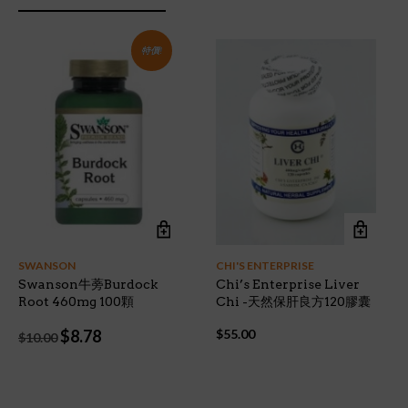
特價!
SWANSON
CHI'S ENTERPRISE
Swanson牛蒡Burdock
Chi’s Enterprise Liver
Root 460mg 100顆
Chi -天然保肝良方120膠囊
Original
Current
$
8.78
$
55.00
$
10.00
price
price
was:
is:
$10.00.
$8.78.