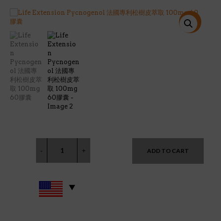
price
price
was:
is:
$64.00.
$54.00.
特價!
ADD TO CART