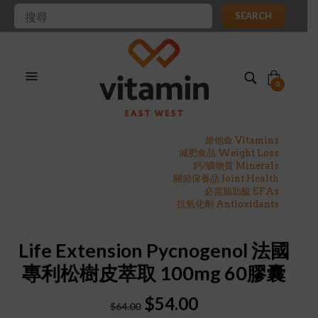
SEARCH
0
維他命 Vitamins
減肥食品 Weight Loss
鈣/礦物質 Minerals
關節保養品 Joint Health
必需脂肪酸 EFAs
抗氧化劑 Antioxidants
Life Extension Pycnogenol 法國
專利松樹皮萃取 100mg 60膠囊
Original
Current
$
54.00
$
64.00