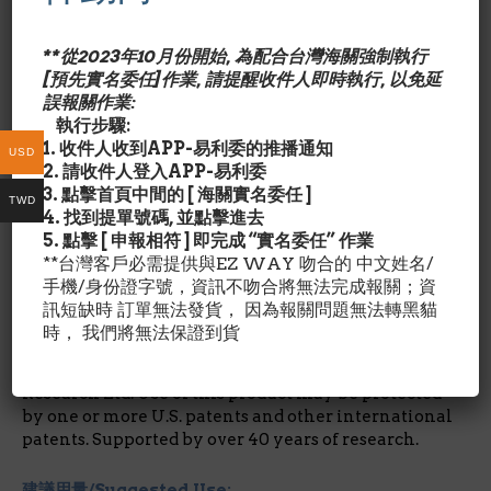
多數美國專利#4,698,360/ #5,720,956/ #6,372,266及其他
國際專利保護.
**從2023年10月份開始, 為配合台灣海關強制執行
[預先實名委任]作業, 請提醒收件人即時執行, 以免延
誤報關作業:
執行步驟:
成份含量/Nutrition Facts:
1. 收件人收到APP-易利委的推播通知
USD
每1膠囊成份
2. 請收件人登入APP-易利委
松樹皮萃取(碧羅芷) 100 mg
3. 點擊首頁中間的 [ 海關實名委任 ]
TWD
— Pycnogenol® dried French Maritime pine
4. 找到提單號碼, 並點擊進去
extract (bark) [std. to 65% procyanidins]
5. 點擊 [ 申報相符 ] 即完成 “實名委任” 作業
維他命C 4mg — Vitamin C (as ascorbyl palmitate)
**台灣客戶必需提供與EZ WAY 吻合的 中文姓名/
手機/身份證字號，資訊不吻合將無法完成報關；資
其他成份/Ingredient Details:
訊短缺時 訂單無法發貨， 因為報關問題無法轉黑貓
Vegetable cellulose (capsule), rice flour, and silica.
時， 我們將無法保證到貨
Non-GMO
Pycnogenol® is a registered trademark of Horphag
Research Ltd. Use of this product may be protected
by one or more U.S. patents and other international
patents. Supported by over 40 years of research.
建議用量/Suggested Use: