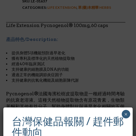
SKU:
LE-01637
CATEGORIES:
LIFE EXTENSION
,
草(藥)本精華 HERBS
Life Extension Pycnogenol® 100mg, 60 caps
產品特色/Description:
提供身體5項機能預防過早老化
獲有專利及標準化的天然植物提取物
經過40年臨床測試
支持健康的細胞膜及DNA的功能
通過正常的機能調節炎症因子
支持健康的抗氧化機能及細胞新陳代謝
Pycnogenol®法國海濱松樹皮提取物是一種經過時間考驗
的抗衰老溶液。這種天然植物提取物含有原花青素，生物類
黃酮和其他有益分子，幫助身體對抗與過早老化相關的五個
過程。對Pycnogenol的40年研究已經幫助驗證其強大的
×
台灣保健品報關 / 趕件郵
抗衰老性能。
件動向
*Pycnogenol®為Horphag Research Ltd之專利商標.受