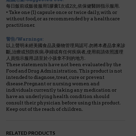
每日飯前或飯後服用1膠囊1次或2次,依保健醫師指示服用.
• Take one (1) capsule once or twice daily, with or
without food, or as recommended by a healthcare
practitioner.
警告/Warnings:
以上聲明未經美國食品及藥物管理局認可.勿將本產品拿來診
斷,治療或預防疾病.孕婦或有任何疾病者,使用前請依照護理
人員指示服用.請至於小孩拿不到的地方.
These statements have not been evaluated by the
Food and Drug Administration. This product is not
intended to diagnose, treat, cure or prevent
disease.Pregnant or nursing women and
individuals currently taking any medication or
have an underlying health condition should
consult their physician before using this product.
Keep out of the reach of children.
RELATED PRODUCTS