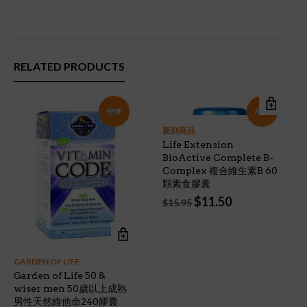
RELATED PRODUCTS
特價!
特價!
新到商品
Life Extension
BioActive Complete B-
Complex 複合維生素B 60
顆素食膠囊
Original
Current
$
11.50
$
15.95
price
price
was:
is:
$15.95.
$11.50.
GARDEN OF LIFE
Garden of Life 50 &
wiser men 50歲以上成熟
男性天然維他命240膠囊