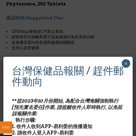
Phytosome, 250 Tablets
產品特色/Suggested Use:
1000mg 維他命C可防止氧化
超吸收型生物槲黃素可促進健康的免疫系統功能
促進膠原蛋白的形成和健康的鐵吸收
支持心血管健康
成份含量/Nutrition Facts:
×
台灣保健品報關 / 趕件郵
每1膠膠囊劑量/占成人每日所需營養%
維生素C ((as ascorbic acid) 1000mg
件動向
生物槲黃素複合物 Bio-Quercetin phytosome 15mg
*每日營養攝取未建立
**從2023年10月份開始, 為配合台灣海關強制執行
[預先實名委任]作業, 請提醒收件人即時執行, 以免延
其他成份/Ingredient Details:
誤報關作業:
microcrystalline cellulose, stearic acid,
執行步驟:
croscarmellose sodium, vegetable stearate, silica,
1. 收件人收到APP-易利委的推播通知
coating (hydroxypropyl methylcellulose, glycerin).
USD
2. 請收件人登入APP-易利委
微晶纖維素，硬脂酸，交聯羧甲基纖維素鈉，植物硬脂酸