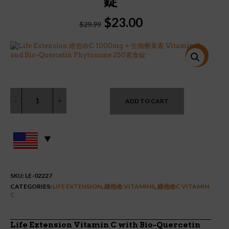
錠
Original
Current
$
23.00
$
29.99
price
price
was:
is:
$29.99.
$23.00.
特價!
ADD TO CART
SKU:
LE-02227
CATEGORIES:
LIFE EXTENSION
,
維他命 VITAMINS
,
維他命C VITAMIN
C
Life Extension Vitamin C with Bio-Quercetin