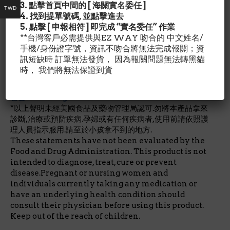
3. 點擊首頁中間的 [ 海關實名委任 ]
酯，二氧化矽，塗層（羥丙基甲基纖維素，甘油）。
TWD
4. 找到提單號碼, 並點擊進去
5. 點擊 [ 申報相符 ] 即完成 “實名委任” 作業
建議用量/Suggested Use:
**台灣客戶必需提供與EZ WAY 吻合的 中文姓名/
Take one (1) tablet daily with food, or as
手機/身份證字號，資訊不吻合將無法完成報關；資
recommended by a healthcare practitioner.
訊短缺時 訂單無法發貨， 因為報關問題無法轉黑貓
每天與餐食一起口服 1 顆，或謹遵合格醫療保健專業人士的
時， 我們將無法保證到貨
指示。
警告/Warnings:
*以上聲明未經美國食品及藥物管理局認可.勿將本產品拿來
診斷,治療或預防疾病.孕婦或有任何疾病者,使用前請依照護
理人員指示服用.請至於小孩拿不到的地方.
These statements have not been evaluated by the
Food and Drug Administration. This product is not
intended to diagnose, treat, cure or prevent
disease.Pregnant or nursing women and
individuals currently taking any medication or
have an underlying health condition should
consult their physician before using this product.
Keep out of the reach of children.