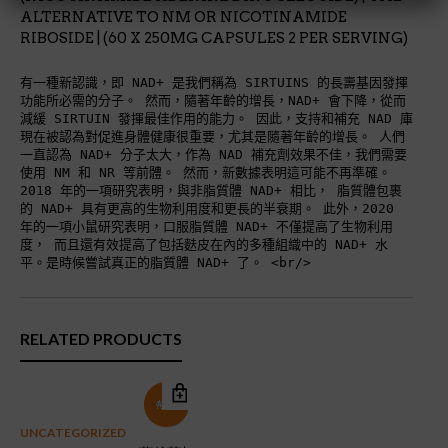
ALTERNATIVE TO NM OR NICOTINAMIDE
RIBOSIDE | (60 X 250MG CAPSULES 2 PER SERVING)
有一種新認識，即 NAD+ 是我們稱為 SIRTUINS 的長壽基因發揮
功能所必需的分子。 然而，隨著年齡的增長，NAD+ 會下降，從而
減緩 SIRTUIN 發揮最佳作用的能力。 因此，支持和補充 NAD 庫
現在被認為對促進身體健康很重要，尤其是隨著年齡的增長。 人們
一直認為 NAD+ 分子太大，作為 NAD 補充劑效果不佳，我們需要
使用 NM 和 NR 等前體。 然而，新數據表明這可能不再準確。
2018 年的一項研究表明，與非脂質體 NAD+ 相比， 脂質體包裹
的 NAD+ 具有更高的生物利用度和更長的半衰期。 此外，2020
年的一項小鼠研究表明，口服脂質體 NAD+ 不僅提高了生物利用
度， 而且還有效提高了包括麩皮在內的多種組織中的 NAD+ 水
平。是時候嘗試真正的脂質體 NAD+ 了。
<br/>
RELATED PRODUCTS
特價!
UNCATEGORIZED