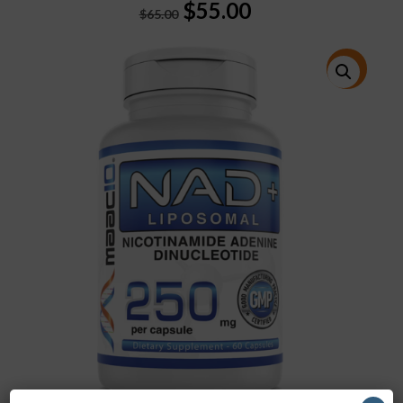
Original
Current
$
55.00
$
65.00
price
price
was:
is:
$65.00.
$55.00.
特價!