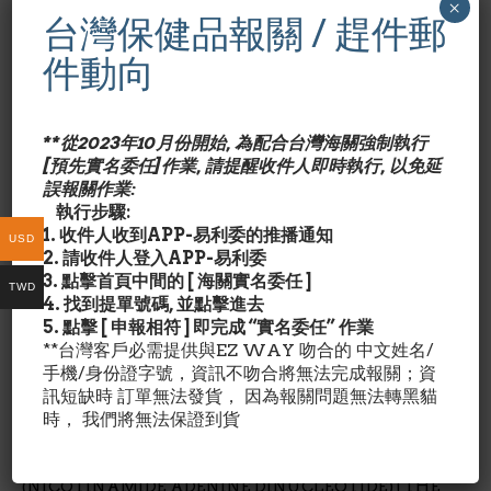
×
台灣保健品報關 / 趕件郵
件動向
**從2023年10月份開始, 為配合台灣海關強制執行
[預先實名委任]作業, 請提醒收件人即時執行, 以免延
誤報關作業:
執行步驟:
ADD TO CART
1. 收件人收到APP-易利委的推播通知
USD
2. 請收件人登入APP-易利委
3. 點擊首頁中間的 [ 海關實名委任 ]
TWD
4. 找到提單號碼, 並點擊進去
5. 點擊 [ 申報相符 ] 即完成 “實名委任” 作業
**台灣客戶必需提供與EZ WAY 吻合的 中文姓名/
手機/身份證字號，資訊不吻合將無法完成報關；資
CATEGORY:
UNCATEGORIZED
訊短缺時 訂單無法發貨， 因為報關問題無法轉黑貓
時， 我們將無法保證到貨
MAAC10 LIPOSOMAL NAD+ 500MG SUPPLEMENT
– EXPERIENCE GENUINE LIPOSOMAL NAD+
(NICOTINAMIDE ADENINE DINUCLEOTIDE) | THE