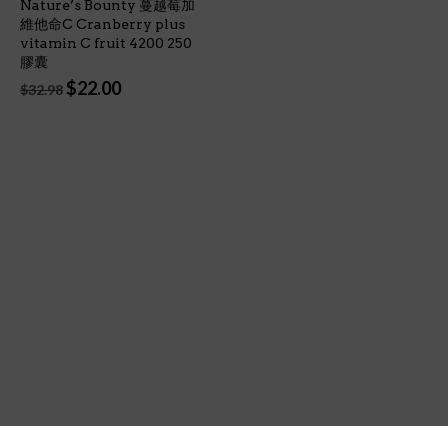
Nature’s Bounty 蔓越莓加
維他命C Cranberry plus
vitamin C fruit 4200 250
膠囊
Original
Current
$
22.00
$
32.98
price
price
was:
is:
$32.98.
$22.00.