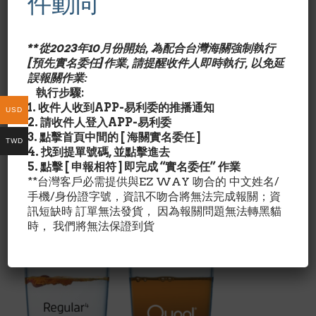
件動向
需品.目前在日本CoQ10被醫師廣泛使用於心臟血管疾病患
者..
*特別加入維他命E幫助人體吸收利用.
**從2023年10月份開始, 為配合台灣海關強制執行
[預先實名委任]作業, 請提醒收件人即時執行, 以免延
Qunol产品和其它辅酶产品相比有如下特点：
誤報關作業:
※疗效好
執行步驟:
※天然 CoQ10 沒有其他化學成分
1. 收件人收到APP-易利委的推播通知
USD
※易溶于水
2. 請收件人登入APP-易利委
※效果明显
3. 點擊首頁中間的 [ 海關實名委任 ]
TWD
※溶于水和脂肪中
4. 找到提單號碼, 並點擊進去
※超强的吸收性（和其它品牌比）
5. 點擊 [ 申報相符 ] 即完成 “實名委任” 作業
Qunol MEGA提供有别于其它品牌
三倍功效
CoQ10，水溶
**台灣客戶必需提供與EZ WAY 吻合的 中文姓名/
性好，更易被身体吸收。
手機/身份證字號，資訊不吻合將無法完成報關；資
Qunol MEGA CoQ10是天然生物精华，非化学合成。
訊短缺時 訂單無法發貨， 因為報關問題無法轉黑貓
時， 我們將無法保證到貨