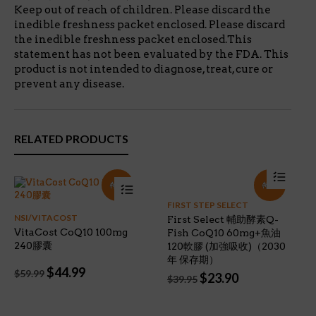
Keep out of reach of children. Please discard the
inedible freshness packet enclosed. Please discard
the inedible freshness packet enclosed.This
statement has not been evaluated by the FDA. This
product is not intended to diagnose, treat, cure or
prevent any disease.
RELATED PRODUCTS
特價!
特價!
FIRST STEP SELECT
NSI/VITACOST
First Select 輔助酵素Q-
VitaCost CoQ10 100mg
Fish CoQ10 60mg+魚油
240膠囊
120軟膠 (加強吸收)（2030
年 保存期）
Original
Current
$
44.99
$
59.99
Original
Current
$
23.90
$
39.95
price
price
price
price
was:
is:
was:
is:
$59.99.
$44.99.
$39.95.
$23.90.