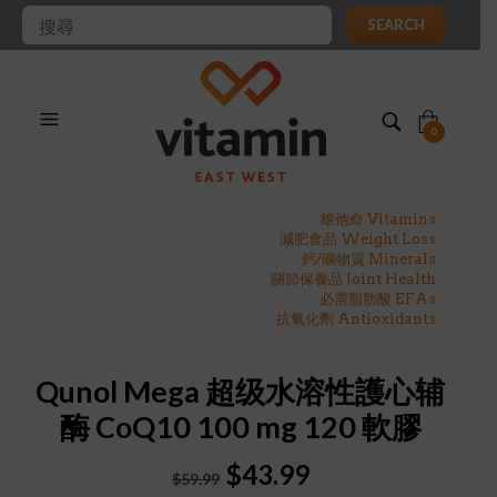
SEARCH
0
維他命 Vitamins
減肥食品 Weight Loss
鈣/礦物質 Minerals
關節保養品 Joint Health
必需脂肪酸 EFAs
抗氧化劑 Antioxidants
Qunol Mega 超级水溶性護心辅
酶 CoQ10 100 mg 120 軟膠
Original
Current
$
43.99
$
59.99