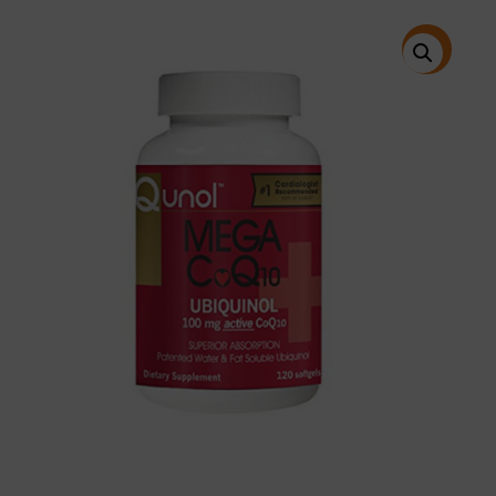
price
price
was:
is:
$59.99.
$43.99.
特價!