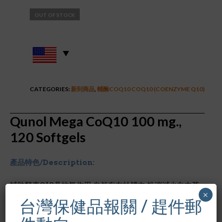
OUT OF STOCK
CATEGORIES:
新到商品
,
輔酶COQ10 COQ10 (COENZYME Q10)
Qunol Mega CoQ10 100 mg.,
120 Softgels
產品特色/Description:
輔助酵素Q10具抗氧作用,自然存在於體內,扮演減少自由基
×
對身體的破壞,特別保護人體的心臟,肝臟,腎臟等器官,隨年齡
台灣保健品報關 / 趕件郵
增長,人體CoQ10逐漸減少,補充CoQ10是銀髮族減緩老化,
保護牙齦,增進血液循環,保護心臟血管及其他重要器官的必