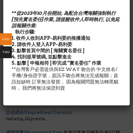
100%取自南極磷蝦油， 含豐富Omega－3脂肪酸DHA及
EPA.研究發現DHA及EPA有助減少心血管疾病。
**從2023年10月份開始, 為配合台灣海關強制執行
[預先實名委任]作業, 請提醒收件人即時執行, 以免延
*註：對蝦殼類敏感者，請先經醫療專業人員同意後使用
誤報關作業:
執行步驟:
成份含量/Nutrition Facts:
1. 收件人收到APP-易利委的推播通知
USD
2. 請收件人登入APP-易利委
每1膠囊劑量/占成人每日所需營養%
3. 點擊首頁中間的 [ 海關實名委任 ]
TWD
磷蝦油Krill Oil 750 mg *
4. 找到提單號碼, 並點擊進去
Omega-3 Fatty Acids 225 mg *
5. 點擊 [ 申報相符 ] 即完成 “實名委任” 作業
EPA (eicosapentaenoic acid) + DHA
**台灣客戶必需提供與EZ WAY 吻合的 中文姓名/
(docosahexaenoic acid) 180 mg *
手機/身份證字號，資訊不吻合將無法完成報關；資
Phospholipid Omega-3 390 mg
訊短缺時 訂單無法發貨， 因為報關問題無法轉黑貓
蝦紅素 Astaxanthin 60mcg*
時， 我們將無法保證到貨
*每日營養攝取未建立
其他成份/Ingredient Details:
Gelatin, Glycerin.
建議用量/Suggested Use:
作為日常食品補充品.每日1膠