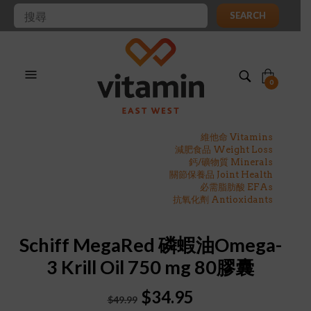
SEARCH
0
維他命 Vitamins
減肥食品 Weight Loss
鈣/礦物質 Minerals
關節保養品 Joint Health
必需脂肪酸 EFAs
抗氧化劑 Antioxidants
Schiff MegaRed 磷蝦油Omega-
3 Krill Oil 750 mg 80膠囊
Original
Current
$
34.95
$
49.99