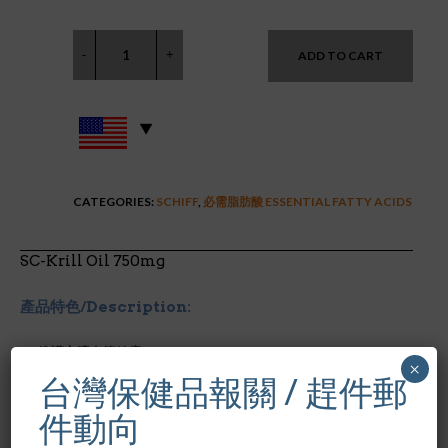
ADD TO CART
CATEGORIES:
SCHIFF
,
必需脂肪酸 ESSENTIAL FATTY ACIDS
SC-Krill Oil 750mg
產品特色/Description:
維護心臟血管健康
×
每日1小顆膠囊,提供100%純磷蝦油750mg
台灣保健品報關 / 趕件郵
強效抗氧化物
不含魚腥味
件動向