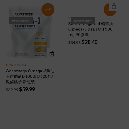
特價!
特價!
SCHIFF
熱門商品補貨中
熱門商品補貨中
Schiff MegaRed 磷蝦油
Omega-3 Krill Oil 500
mg 90膠囊
Original
Current
$
28.40
$
34.95
price
price
was:
is:
$34.95.
$28.40.
COROMEGA
Coromega Omega-3魚油
＋維他命D 1000IU 120包/
鳳梨橘子 新包裝
Original
Current
$
59.99
$
69.99
price
price
was:
is:
$69.99.
$59.99.