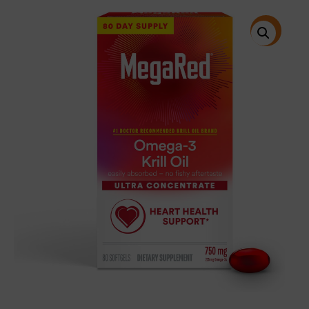
price
price
was:
is:
$49.99.
$34.95.
特價!