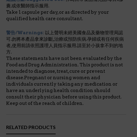
囊.或依醫師指示服用.
Take 1 capsule per day, or as directed by your
qualified health care consultant.
警告/Warnings:
以上聲明未經美國食品及藥物管理局認
可.勿將本產品拿來診斷,治療或預防疾病.孕婦或有任何疾病
者,使用前請依照護理人員指示服用.請至於小孩拿不到的地
方.
These statements have not been evaluated by the
Food and Drug Administration. This product is not
intended to diagnose, treat, cure or prevent
disease.Pregnant or nursing women and
individuals currently taking any medication or
have an underlying health condition should
consult their physician before using this product.
Keep out of the reach of children.
RELATED PRODUCTS