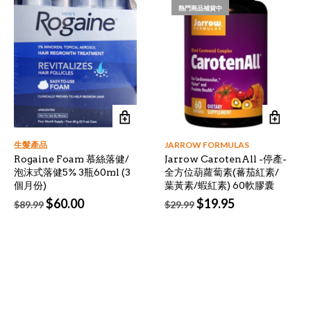
熱門商品補貨中
生髮產品
JARROW FORMULAS
Rogaine Foam 慕絲落健/
Jarrow CarotenAll -停產-
泡沫式落健5% 3瓶60ml (3
全方位葫蘿蔔素(蕃茄紅素/
個月份)
葉黃素/蝦紅素) 60軟膠囊
Original
Current
Original
Current
$
60.00
$
19.95
$
89.99
$
29.99
price
price
price
price
was:
is:
was:
is:
$89.99.
$60.00.
$29.99.
$19.95.