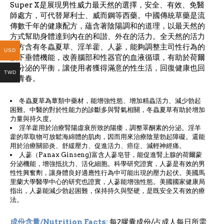
Super X是展現男性威力最天然的選擇，安全、有效、免醫
師處方，可代替犀利士、威而鋼等西藥。中國傳統草藥是流
傳數千年的健康配方，蘊含著陰陽調和的道理，以最天然的
方式幫助身體達到內在的和諧、外在的活力。全天然的活力
配方含有冬蟲夏草、淫羊藿、人蔘，能夠調整主司性行為的
USD
腦下垂體機能，改善腦部和性器官的血液循環，有助於荷爾
蒙分泌的平衡，讓使用者獲得滿意的性生活，回復健康也回
TWD
復青春。
冬蟲夏草為蕈類中藥材，能增強性慾、增加精蟲活力、減少勃起
困難。中醫的對於性能力的診斷多與腎氣相關，冬蟲夏草有助於增加
力量與持久度。
淫羊藿用於治療腎陽虛衰所致的陽痿，調整睪酮素的分泌。淫羊
藿的萃取物可放鬆海綿體的肌肉，因而用來治療陰莖勃起障礙。還能
用於治療關節炎、舒緩壓力、促進活力、癌症、減輕神經痛。
人蔘（Panax Ginseng)富含人蔘皂苷，能促進腎上腺的荷爾蒙
分泌機能，增強抵抗力、活化細胞。科學研究證實，人蔘是有效的男
性性興奮劑，讓身體良好適應性行為中可能出現的壓力起伏。美國馬
里蘭大學醫學中心的研究也證實，人蔘能增強性慾。美國國家健康局
指出，人蔘能減少勃起困難，保持持久與堅硬，是既安全又有效的療
法。
成份含量/Nutrition Facts:
每2膠囊成份/占成人每日所需