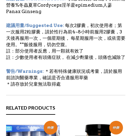
營養%冬蟲夏草Cordyceps淫羊藿epimedium人蔘
Panax Ginseng
建議用量/Suggested Use:
每次2膠囊，初次使用者；第
一次服用2粒膠囊，請於性行為前4~8小時前服用2膠囊，3
天後再服用一次，一個星期後， 每星期服用一次，或依需要
使用。**飯後服用，切勿空腹。
註：部分使用者反應，用一顆就有效了
註：少數使用者有頭痛症狀， 在減少劑量後，頭痛也減除了
警告/Warnings:
＊若有特殊健康狀況或考量，請於服用
前諮詢醫藥專業，確認是否合適服用草藥
＊請存放於兒童無法取得處
RELATED PRODUCTS
特價!
特價!