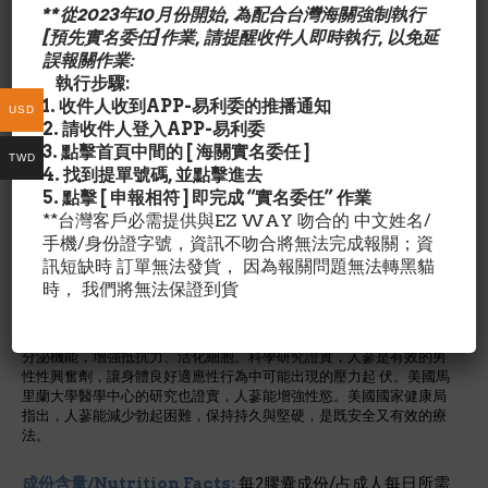
Super X是展現男性威力最天然的選擇，安全、有效、免醫
**從2023年10月份開始, 為配合台灣海關強制執行
師處方，可代替犀利士、威而鋼等西藥。中國傳統草藥是流
[預先實名委任]作業, 請提醒收件人即時執行, 以免延
傳數千年的健康配方，蘊含著陰陽調和的道理，以最 天然的
誤報關作業:
方式幫助身體達到內在的和諧、外在的活力。全天然的活力
執行步驟:
配方含有冬蟲夏草、淫羊藿、人蔘，能夠調整主司性行為的
1. 收件人收到APP-易利委的推播通知
USD
腦下垂體機能，改善腦部和性器官的血 液循環，有助於荷爾
2. 請收件人登入APP-易利委
蒙分泌的平衡，讓使用者獲得滿意的性生活，回復健康也回
3. 點擊首頁中間的 [ 海關實名委任 ]
TWD
復青春。
4. 找到提單號碼, 並點擊進去
5. 點擊 [ 申報相符 ] 即完成 “實名委任” 作業
**台灣客戶必需提供與EZ WAY 吻合的 中文姓名/
冬蟲夏草為蕈類中藥材，能增強性慾、增加精蟲活力、減少勃起
困難。中醫的對於性能力的診斷多與腎氣相關，冬蟲夏草有助於增加
手機/身份證字號，資訊不吻合將無法完成報關；資
力量與持久度。
訊短缺時 訂單無法發貨， 因為報關問題無法轉黑貓
淫羊藿用於治療腎陽虛衰所致的陽痿，調整睪酮素的分泌。淫羊
時， 我們將無法保證到貨
藿的萃取物可放鬆海綿體的肌肉，因而用來治療陰莖勃起障礙。還能
用於治療關節炎、舒緩壓力、促進活力、癌症、減輕神經痛。
人 蔘（Panax Ginseng)富含人蔘皂苷，能促進腎上腺的荷爾蒙
分泌機能，增強抵抗力、活化細胞。科學研究證實，人蔘是有效的男
性性興奮劑，讓身體良好適應性行為中可能出現的壓力起 伏。美國馬
里蘭大學醫學中心的研究也證實，人蔘能增強性慾。美國國家健康局
指出，人蔘能減少勃起困難，保持持久與堅硬，是既安全又有效的療
法。
成份含量/Nutrition Facts:
每2膠囊成份/占成人每日所需