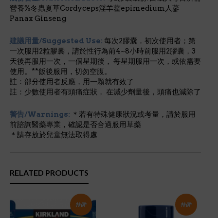
營養%冬蟲夏草Cordyceps淫羊藿epimedium人蔘
Panax Ginseng
建議用量/Suggested Use:
每次2膠囊，初次使用者；第
一次服用2粒膠囊，請於性行為前4~8小時前服用2膠囊，3
天後再服用一次，一個星期後， 每星期服用一次，或依需要
使用。**飯後服用，切勿空腹。
註：部分使用者反應，用一顆就有效了
註：少數使用者有頭痛症狀， 在減少劑量後，頭痛也減除了
警告/Warnings:
＊若有特殊健康狀況或考量，請於服用
前諮詢醫藥專業，確認是否合適服用草藥
＊請存放於兒童無法取得處
RELATED PRODUCTS
特價!
特價!