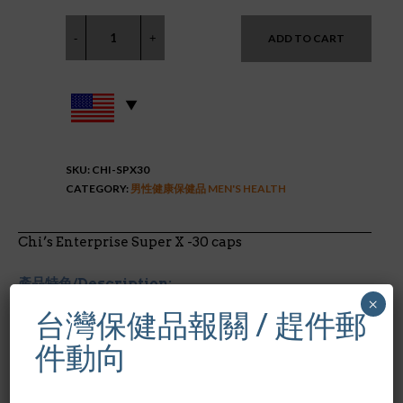
ADD TO CART
SKU:
CHI-SPX30
CATEGORY:
男性健康保健品 MEN'S HEALTH
Chi’s Enterprise Super X -30 caps
產品特色/Description:
×
台灣保健品報關 / 趕件郵
限男性使用
Super X不會造成過敏
件動向
配合中國傳統草藥
天然，安全、有效、免醫師處方