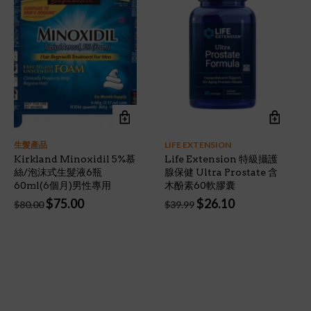
生髮產品
LIFE EXTENSION
Kirkland Minoxidil 5%慕
Life Extension 特級攝護
絲/泡沫式生髮液6瓶
腺保健 Ultra Prostate 含
60ml(6個月)男性專用
木酚素60軟膠囊
Original
Current
Original
Current
$
75.00
$
26.10
$
80.00
$
39.99
price
price
price
price
was:
is:
was:
is:
$80.00.
$75.00.
$39.99.
$26.10.