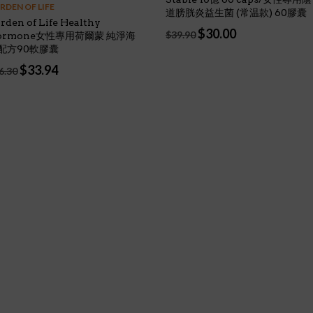
RDEN OF LIFE
道膀胱炎益生菌 (常温款) 60膠囊
rden of Life Healthy
Original
Current
$
30.00
$
39.90
ormone女性專用荷爾蒙 純淨海
price
price
配方90軟膠囊
was:
is:
Original
Current
$
33.94
6.30
$39.90.
$30.00.
price
price
was:
is:
$46.30.
$33.94.