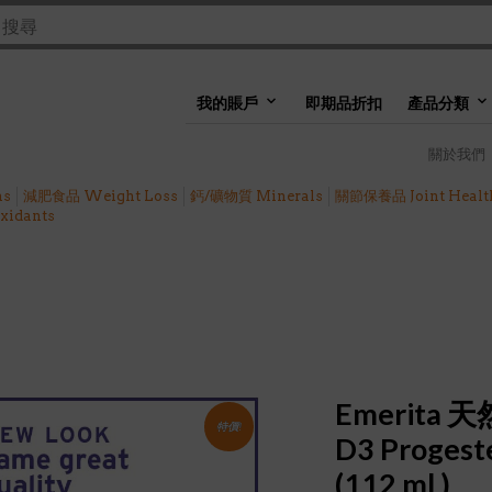
我的賬戶
即期品折扣
產品分類
關於我們
ns
減肥食品 Weight Loss
鈣/礦物質 Minerals
關節保養品 Joint Healt
idants
Emerita
特價!
D3 Proges
(112 ml )