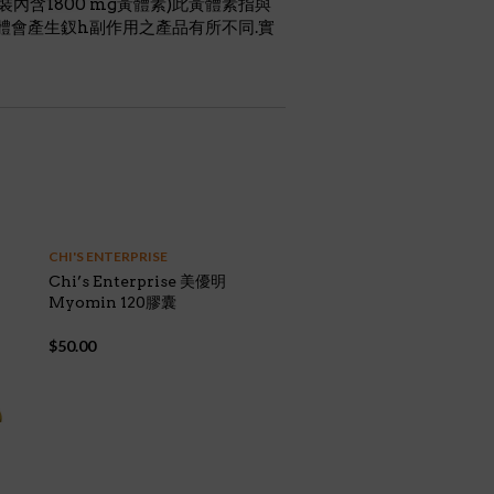
包裝內含1800 mg黃體素)此黃體素指與
體會產生釵h副作用之產品有所不同.實
CHI'S ENTERPRISE
Chi’s Enterprise 美優明
Myomin 120膠囊
$
50.00