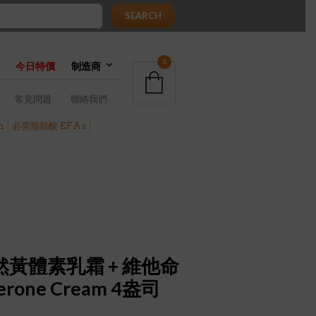
SEARCH
0
今日特價
制造商
常見問題
聯絡我們
h
必需脂肪酸 EFAs
 天然黃體素乳霜 + 維他命
terone Cream 4盎司