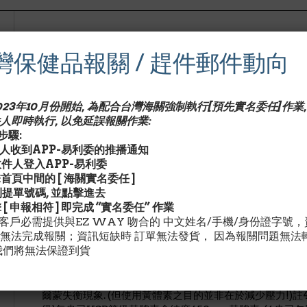
Emerita Pro-Gest Body Cream + vitamin D3 4 oz. (11
灣保健品報關 / 趕件郵件動向
產品特色/Description:
**
經前症候群及更年期婦女適用
2023年10月份開始, 為配合台灣海關強制執行[預先實名委任]作業,
人即時執行, 以免延誤報關作業:
**黃體素( Progesterone)為女性生理週期後二週主導荷
驟:
有助骨質增生,將脂肪代謝成能量.當婦女缺乏黃體素時,常有
收件人收到APP-易利委的推播通知
象. -註2黃體素更扮演製造其他荷爾蒙的重要角色-註3此
請收件人登入APP-易利委
充品,符合美國藥典(USP)等級, -註4,並且為唯一經由臨床實
擊首頁中間的 [ 海關實名委任 ]
黃體素乳霜為美國有機健康食品店,最暢銷的天然黃體素產品
找到提單號碼, 並點擊進去
*不含Paraben (防腐劑)註1:婦女正常荷爾蒙分泌,在前二週
擊 [ 申報相符 ] 即完成 “實名委任” 作業
(estrogen)荷爾蒙主導時期.註2:婦女要檢視體內雌激
灣客戶必需提供與EZ WAY 吻合的 中文姓名/手機/身份證字號
或唾液檢查(內分泌/荷爾蒙).更年期/前身體不適(例如骨質
無法完成報關；資訊短缺時 訂單無法發貨， 因為報關問題無法
低等.但不是每個人都有相同症狀)與雌激素vs黃體素不均衡(
我們將無法保證到貨
變為其他荷爾蒙,例如DHEA,腎上腺皮質固醇(cortisol)
黃體素便大量轉化成為腎上腺皮質固醇又稱 壓力荷爾蒙,當
製造睪丸素(雄激素)-刺激男女性欲的荷爾蒙.因此當妳有極
爾蒙失衡現象. (但使用黃體素之目的並非在於減少壓力!)註4: