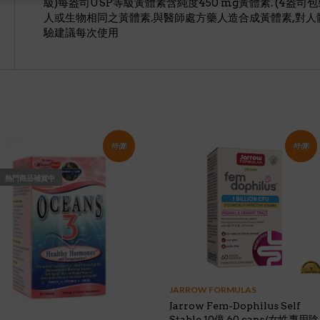
級)每盎司USP等級黃體素含純度450 mg黃體素. (4盎司
人或生物相同之黃體素.與醫師處方藥人造合成黃體素,對人
驗建議每次使用
特價!
特價!
熱門商品補貨中
JARROW FORMULAS
Jarrow Fem-Dophilus Self
Stable 10億 60 caps/女性專用陰