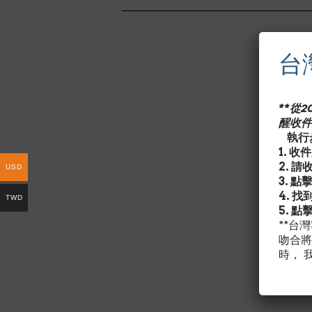
台
**從
醒收件
執行步
1. 
2. 
USD
3. 點
4. 
TWD
5. 點
**台
吻合將
時， 