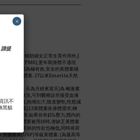
2g)
×
 請提
爾蒙, -註1,除了輔助婦女正常生育作用外,]
經前症候群(PMS),更年期身體不適現
天然黃體素乳霜為極有效,安全的黃體素補
驗的天然黃體素. 27以來Emerita天然
.
(1-14天,第１天為月經來當天)為 雌激素
素或 黃體素失衡狀況,可到醫療診所接受血液
，資訊不
疏鬆,情緒低落,熱潮出汗,陰道變乾,性慾減
轉黑貓
或缺乏)有關.註3黃體素依身體需求,轉
,雌激素,睪丸素等.如果你有釵h壓力,體內的
體內大量黃體素被用掉時,便缺乏黃體素
大壓力時,通常妳的性欲也極低,同時有荷
美國藥典(USP)等級黃體素: (為最高等