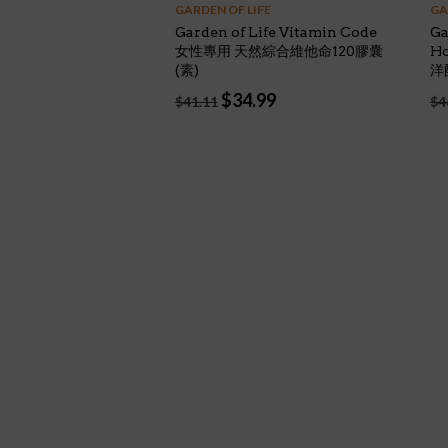
GARDEN OF LIFE
GA
Garden of Life Vitamin Code
Ga
女性專用 天然綜合維他命120膠囊
H
(素)
洋
Original
Current
$
34.99
$
41.11
$
4
price
price
was:
is:
$41.11.
$34.99.