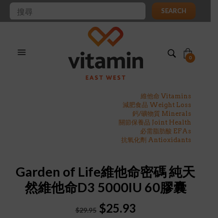
SEARCH
0
維他命 Vitamins
減肥食品 Weight Loss
鈣/礦物質 Minerals
關節保養品 Joint Health
必需脂肪酸 EFAs
抗氧化劑 Antioxidants
Garden of Life維他命密碼 純天
然維他命D3 5000IU 60膠囊
Original
Current
$
25.93
$
29.95