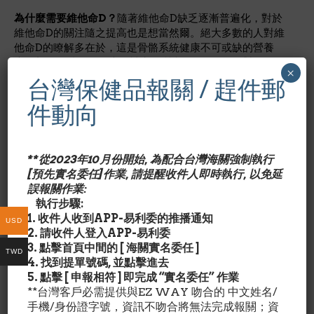
為什麼需要維他命D？
隨著維他命D缺乏逐漸普遍化，對於
維他命D的關注隨之提高也是想當然爾。絕大多數的人對維
他命D的瞭解多在於，這是骨骼系統健康不可或缺的營養
素。想要維持骨骼健康，補充鈣質和維他命D是絕對需要
×
的。藉由明顯加強鈣質的吸收與利用，維他命D確實可以調
台灣保健品報關 / 趕件郵
節體內鈣質的使用。 維他命D對身體的優點多奠基在這項事
件動向
實：研究顯示全身上下，包含大腦和心臟，有超過六百個接
收體。根據這樣的結果，維他命D接收體可以說是遍布全
身，關於維他命D的研究跟著增加，一般新的研究報告都鼓
吹攝取維他命D對身體的好處。 最近的研究顯示，維他命D
**從2023年10月份開始, 為配合台灣海關強制執行
透過調節免疫系統，有助於維持免疫系統健康。有鑑於大腦
[預先實名委任]作業, 請提醒收件人即時執行, 以免延
有好幾十處維他命D接收體，換句話說，維他命D有助於增
誤報關作業:
強記憶力與專注力。尤有甚者，從口腔一路到腸道都有維他
執行步驟:
命D接收器，舉一反三，維他命D也有助於健康的消化。越
1. 收件人收到APP-易利委的推播通知
USD
來越多的關注投入女性乳房健康與男性攝護腺健康的研究，
2. 請收件人登入APP-易利委
健康的維他命D水平可以確保這兩處健康。*GMP品質
3. 點擊首頁中間的 [ 海關實名委任 ]
TWD
4. 找到提單號碼, 並點擊進去
成份含量/Nutrition Facts:
每1膠囊劑量/占成人每日所需
5. 點擊 [ 申報相符 ] 即完成 “實名委任” 作業
營養%
**台灣客戶必需提供與EZ WAY 吻合的 中文姓名/
維他命D3
5000IU 500%
手機/身份證字號，資訊不吻合將無法完成報關；資