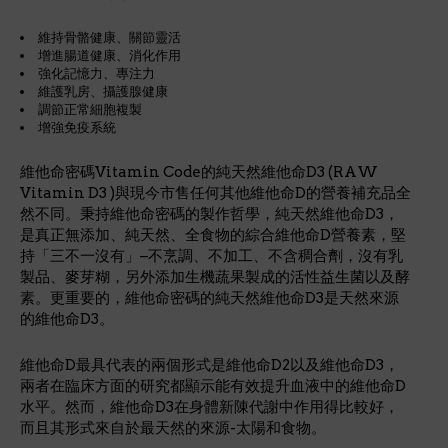
維持骨骼健康、關節靈活
增進腸道健康、消化作用
強化記憶力、專注力
維護乳房、攝護腺健康
調節正常細胞複製
增強免疫系統
維他命密碼Vitamin Code的純天然維他命D3 (RAW
Vitamin D3 )與現今市售任何其他維他命D的營養補充品全
然不同。秉持維他命密碼的製作哲學，純天然維他命D3，
是真正無添加、純天然、全食物的綜合維他命D營養素，堅
持「三不一沒有」–不烹調、不加工、不含稠合劑，沒有乳
製品、麥芽糊，另外添加生機蔬果製成的活性益生菌以及酵
素。更重要的，維他命密碼的純天然維他命D3是天然來源
的維他命D3。
維他命D最具代表的兩個形式是維他命D2以及維他命D3，
兩者在臨床方面的研究都顯示能有效提升血液中的維他命D
水平。然而，維他命D3在身體新陳代謝中作用得比較好，
而且其形式來自於最天然的來源-太陽和食物。