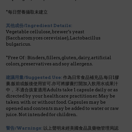
*每日營養攝取未建立
其他成份/Ingredient Details:
Vegetable cellulose, brewer’s yeast
(Saccharomyces cerevisiae), Lactobacillus
bulgaricus.
*Free Of : Binders, fillers, gluten, dairy, artificial
colors, preservatives and soy allergens.
建議用量/Suggested Use:
作為日常食品補充品.每日1膠
囊.飯前或飯後使用皆可.亦可將膠囊打開加入飲用水或果汁
中， 不適合孩童適用Adults take 1 capsule daily or as
directed by your healthcare practitioner. May be
taken with or without food. Capsules may be
opened and contents may be added to water or raw
juice. Not intended for children.
警告/Warnings:
以上聲明未經美國食品及藥物管理局認