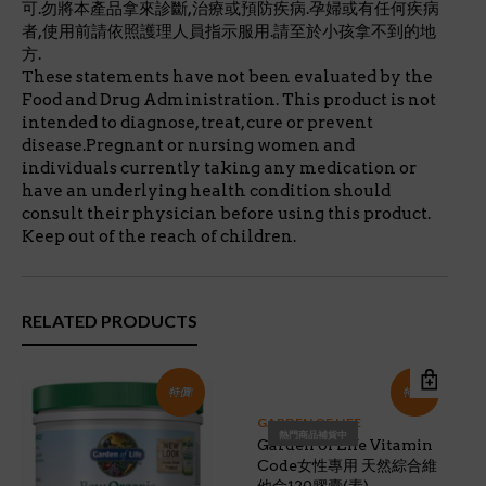
可.勿將本產品拿來診斷,治療或預防疾病.孕婦或有任何疾病
者,使用前請依照護理人員指示服用.請至於小孩拿不到的地
方.
These statements have not been evaluated by the
Food and Drug Administration. This product is not
intended to diagnose, treat, cure or prevent
disease.Pregnant or nursing women and
individuals currently taking any medication or
have an underlying health condition should
consult their physician before using this product.
Keep out of the reach of children.
RELATED PRODUCTS
特價!
特價!
GARDEN OF LIFE
熱門商品補貨中
Garden of Life Vitamin
Code女性專用 天然綜合維