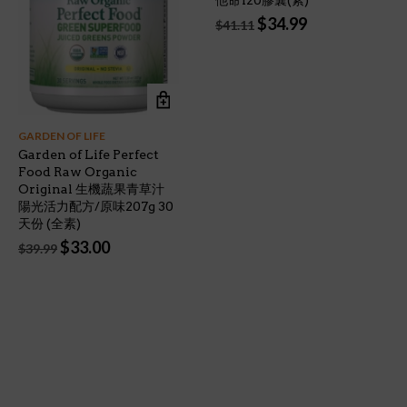
他命120膠囊(素)
Original
Current
$
34.99
$
41.11
price
price
was:
is:
$41.11.
$34.99.
GARDEN OF LIFE
Garden of Life Perfect
Food Raw Organic
Original 生機蔬果青草汁
陽光活力配方/原味207g 30
天份 (全素)
Original
Current
$
33.00
$
39.99
price
price
was:
is:
$39.99.
$33.00.