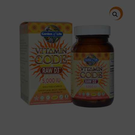
price
price
was:
is:
$29.95.
$25.93.
特價!