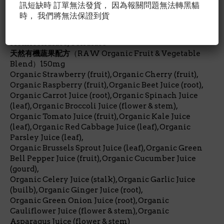
天然食物，益生菌，及酵素 配方
（RAW Food, Probiotic
訊短缺時 訂單無法發貨， 因為報關問題無法轉黑貓
& Enzyme Blend）285 mg
時， 我們將無法保證到貨
Chlorella, Saccharomyces boulardii, Protease,
Phytase, beta-Glucanase, alpha-Galactosidase,
Hemicellulase, Cellulase
天然有機蔬果配方
（RAW Organic Fruit & Vegetable
Blend）150mg
Organic Strawberry (fruit), Organic Cherry (fruit),
Organic Raspberry (fruit), Organic Beet Juice (root),
Organic Carrot Juice (root), Organic Spinach Juice
(leaf), Organic Broccoli Juice (flower & stem),
Organic Tomato Juice (fruit), Organic Kale Juice
(leaf), Organic Red Cabbage Juice (leaf), Organic
Parsley Juice (leaf),
Organic Brussels Sprout Juice (leaf), Organic Green
Bell Pepper Juice (fruit), Organic Cucumber Juice
(gourd),
Organic Celery Juice (stalk), Organic Garlic Juice
(builb), Organic Ginger Juice (root),
Organic Green Onion Juice (root), Organic
Cauliflower Juice (flower & stem), Organic
Asparagus Juice (flower & stem)