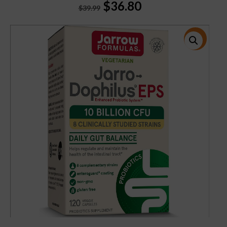
Original
Current
$
36.80
$
39.99
price
price
was:
is:
$39.99.
$36.80.
特價!