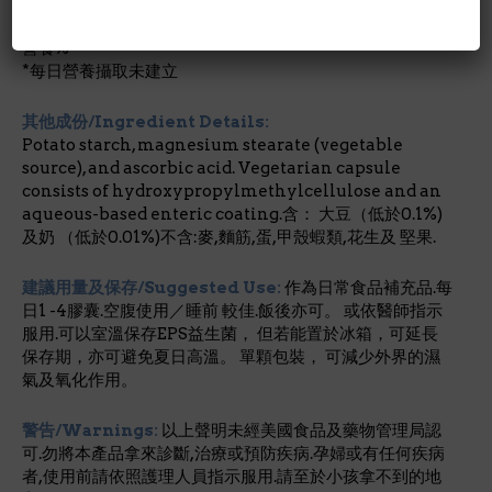
成份含量/Nutrition Facts:
每1膠囊劑量/占成人每日所需
營養%
*每日營養攝取未建立
其他成份/Ingredient Details:
Potato starch, magnesium stearate (vegetable
source), and ascorbic acid. Vegetarian capsule
consists of hydroxypropylmethylcellulose and an
aqueous-based enteric coating.含： 大豆（低於0.1%)
及奶 （低於0.01%)不含:麥,麵筋,蛋,甲殼蝦類,花生及 堅果.
建議用量及保存/Suggested Use:
作為日常食品補充品.每
日1 -4膠囊.空腹使用／睡前 較佳.飯後亦可。 或依醫師指示
服用.可以室溫保存EPS益生菌， 但若能置於冰箱，可延長
保存期，亦可避免夏日高溫。 單顆包裝， 可減少外界的濕
氣及氧化作用。
警告/Warnings:
以上聲明未經美國食品及藥物管理局認
可.勿將本產品拿來診斷,治療或預防疾病.孕婦或有任何疾病
者,使用前請依照護理人員指示服用.請至於小孩拿不到的地