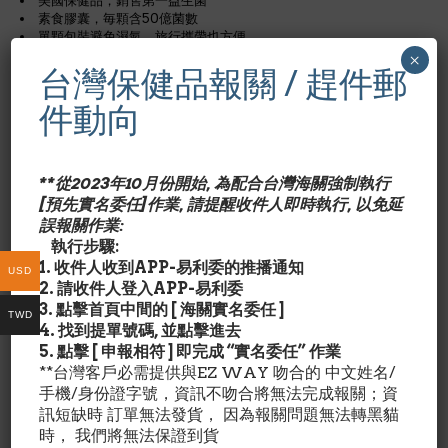
美國保健品，銷售第一益生菌
素食膠囊，毎顆含50億菌數
單顆包裝避免濕氣，旅行攜帶也方便
×
台灣保健品報關 / 趕件郵
Jarro-Dophilus EPSR含8菌株， 取自4菌屬:
Lactobacillus, Bifidobacteria, Lactococcus and
件動向
Pediococcus.含長雙歧桿菌BB536 (森永菌株),已被證明能
夠植入並刺激免疫反應和抑制各種腸道病原體。
乳酸桿菌R0011是一種獨特的、高多醣體製造者，有利於植
**從2023年10月份開始, 為配合台灣海關強制執行
入和冰刺激腸道的免疫反應。
[預先實名委任]作業, 請提醒收件人即時執行, 以免延
誤報關作業:
鼠李糖乳杆菌 R0011
執行步驟:
瑞士乳酸杆菌 R0052​
1. 收件人收到APP-易利委的推播通知
USD
乳酸小球菌 R1001​
2. 請收件人登入APP-易利委
乾酪乳杆菌 R0215​
3. 點擊首頁中間的 [ 海關實名委任 ]
長雙歧杆菌 BB536​
TWD
4. 找到提單號碼, 並點擊進去
植物乳杆菌 R1012​
5. 點擊 [ 申報相符 ] 即完成 “實名委任” 作業
短雙歧杆菌 R0070​
**台灣客戶必需提供與EZ WAY 吻合的 中文姓名/
乳酸乳球菌乳酸亞種 R1058
手機/身份證字號，資訊不吻合將無法完成報關；資
訊短缺時 訂單無法發貨， 因為報關問題無法轉黑貓
*美國有機食品店內品牌
時， 我們將無法保證到貨