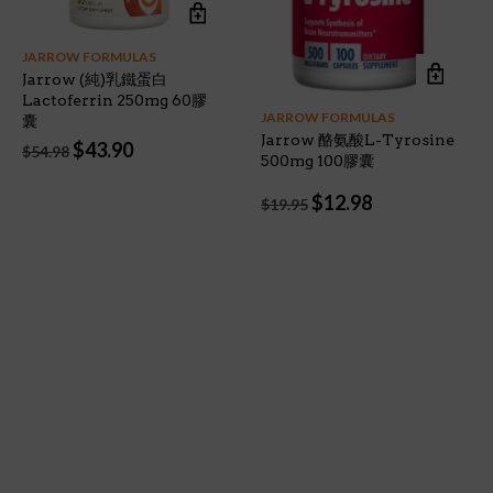
JARROW FORMULAS
Jarrow (純)乳鐵蛋白
Lactoferrin 250mg 60膠
JARROW FORMULAS
囊
Jarrow 酪氨酸L-Tyrosine
Original
Current
$
43.90
$
54.98
500mg 100膠囊
price
price
was:
is:
Original
Current
$
12.98
$
19.95
$54.98.
$43.90.
price
price
was:
is:
$19.95.
$12.98.