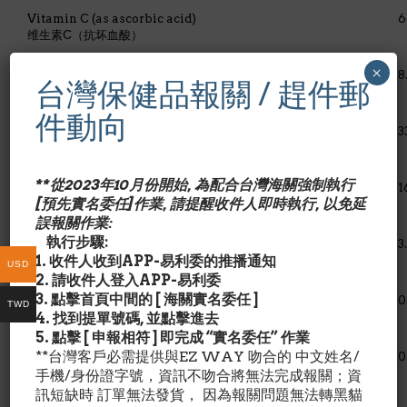
Vitamin C (as ascorbic acid)
6
维生素C（抗坏血酸）
×
Vitamin D3 (as cholecalciferol)
8
台灣保健品報關 / 趕件郵
维生素D3（胆钙化醇）
件動向
Calcium(elemental)(from microcrystalline hydroxyapaite)
3
鈣（元素）（羟基磷灰石微晶）
**從2023年10月份開始, 為配合台灣海關強制執行
Magnesium (as magnesium oxide)
1
[預先實名委任]作業, 請提醒收件人即時執行, 以免延
镁（氧化镁）
誤報關作業:
執行步驟:
Zinc (as zinc monomethionate)
3
1. 收件人收到APP-易利委的推播通知
锌
USD
2. 請收件人登入APP-易利委
3. 點擊首頁中間的 [ 海關實名委任 ]
Copper (as copper gluconate)
0
TWD
4. 找到提單號碼, 並點擊進去
铜（葡萄糖酸銅）
5. 點擊 [ 申報相符 ] 即完成 “實名委任” 作業
**台灣客戶必需提供與EZ WAY 吻合的 中文姓名/
Manganese (as manganese citrate)
0
锰（檸檬酸锰）
手機/身份證字號，資訊不吻合將無法完成報關；資
訊短缺時 訂單無法發貨， 因為報關問題無法轉黑貓