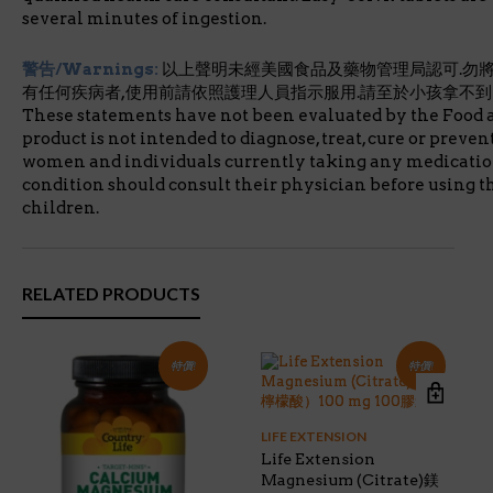
several minutes of ingestion.
警告/Warnings:
以上聲明未經美國食品及藥物管理局認可.勿將
有任何疾病者,使用前請依照護理人員指示服用.請至於小孩拿不到
These statements have not been evaluated by the Food 
product is not intended to diagnose, treat, cure or preve
women and individuals currently taking any medicatio
condition should consult their physician before using th
children.
RELATED PRODUCTS
特價!
特價!
LIFE EXTENSION
Life Extension
Magnesium (Citrate)鎂