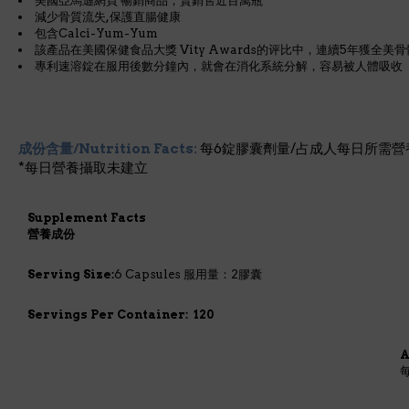
美國亞馬遜網頁 暢銷商品；賣銷售近百萬瓶
減少骨質流失,保護直腸健康
包含Calci-Yum-Yum
該產品在美國保健食品大獎 Vity Awards的评比中，連續5年獲全
專利速溶錠在服用後數分鐘內，就會在消化系統分解，容易被人體吸收
成份含量/Nutrition Facts:
每6錠膠囊劑量/占成人每日所需營
*每日營養攝取未建立
Supplement Facts
營養成份
Serving Size:
6 Capsules 服用量：2膠囊
Servings Per Container: 120
A