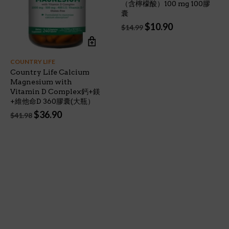
（含檸檬酸）100 mg 100膠
囊
Original
Current
$
10.90
$
14.99
price
price
was:
is:
$14.99.
$10.90.
COUNTRY LIFE
Country Life Calcium
Magnesium with
Vitamin D Complex鈣+鎂
+維他命D 360膠囊(大瓶）
Original
Current
$
36.90
$
41.98
price
price
was:
is:
$41.98.
$36.90.