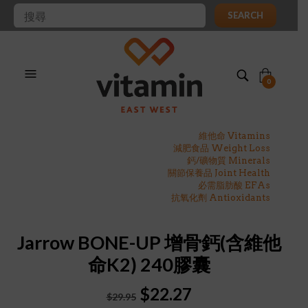
SEARCH
0
維他命 Vitamins
減肥食品 Weight Loss
鈣/礦物質 Minerals
關節保養品 Joint Health
必需脂肪酸 EFAs
抗氧化劑 Antioxidants
Jarrow BONE-UP 增骨鈣(含維他
命K2) 240膠囊
Original
Current
$
22.27
$
29.95