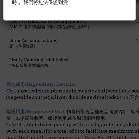
時， 我們將無法保證到貨
Potassium (as potassium citrate)
3
钾（檸檬酸钾）
MK-7 (vitamin K2 as menaquinone-7)
1
MK-7（以甲萘醌类-7形式存在的维生素K2）
Boron (as boron citrate)
1
硼（檸檬酸硼）
* Daily Value not established.
* 每日摄取量数據未知。
其他成份/Ingredient Details:
Cellulose, calcium phosphate, stearic acid (vegetable s
(vegetable source), silicon dioxide and maltodext
建議用量/Suggested Use:
作為日常食品補充品.每次2錠，每日
量，以提高吸收率。飯後使用.或依醫師指示服用.
Take 3 tablets twice per day with meals, preferably divi
with each meal (for a total of 6) to facilitate maximum a
qualified health care consultant. Easy-SolvR tablets are