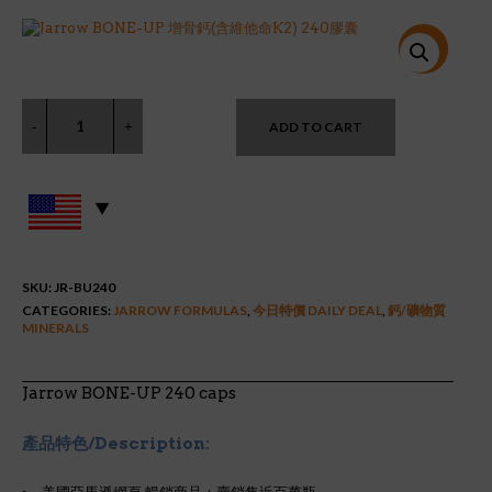
price
price
was:
is:
$29.95.
$22.27.
特價!
ADD TO CART
SKU:
JR-BU240
CATEGORIES:
JARROW FORMULAS
,
今日特價 DAILY DEAL
,
鈣/礦物質
MINERALS
Jarrow BONE-UP 240 caps
產品特色/Description: