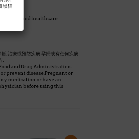
轉黑貓
遵醫囑.
your qualified healthcare
斷,治療或預防疾病.孕婦或有任何疾病
.
Food and Drug Administration.
e or prevent disease.Pregnant or
any medication or have an
physician before using this