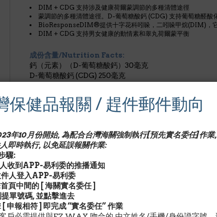
DIM + CDG 支持涉及健康荷爾蒙調節的多種清體途徑
蒙調節的多種清體途徑。D-葡萄糖酸鈣 (CDG) 支持葡萄糖醛
BioResponseDIM®提供十字花科吲哚，二吲哚甲烷(DIM
DIM + CDG 支持男女健康的動情素和睾丸荷爾蒙平衡
成份含量/Nutrition Facts:
鈣（元素）（D-葡萄糖酸鈣）30毫克
D-葡萄糖酸鈣 (CDG) 250毫克
BioResponse DIM®
灣保健品報關 / 趕件郵件動向
（一種專利複合物，含有 ≥25% 的二吲哚基甲烷）（澱粉、二
珀酸酯（生育酚）、大豆磷脂醯膽鹼、二氧化矽） 100毫
*每日營養攝取未建立
2023年10月份開始, 為配合台灣海關強制執行[預先實名委任]作業,
人即時執行, 以免延誤報關作業:
其他成份/Ingredient Details:
驟:
收件人收到APP-易利委的推播通知
纖維素，二氧化矽和硬脂酸鎂（植物來源）。 膠囊由羥丙
請收件人登入APP-易利委
大豆，乳製品，雞蛋，魚/貝類或花生/堅果.
擊首頁中間的 [ 海關實名委任 ]
Cellulose, silicon dioxide and magnesium stearate 
找到提單號碼, 並點擊進去
consists of hydroxypropylmethylcellulose. No wheat
擊 [ 申報相符 ] 即完成 “實名委任” 作業
fish/shellfish, or peanuts/tree nuts.
灣客戶必需提供與EZ WAY 吻合的 中文姓名/手機/身份證字號