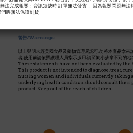
無法完成報關；資訊短缺時 訂單無法發貨， 因為報關問題無法
建議用量/Suggested Use:
每天隨餐服用1粒膠囊，或謹
我們將無法保證到貨
Take 1 capsule per day with food or as directed by 
professional.
警告/Warnings:
以上聲明未經美國食品及藥物管理局認可.勿將本產品拿來診
者,使用前請依照護理人員指示服用.請至於小孩拿不到的地方
These statements have not been evaluated by the 
This product is not intended to diagnose, treat, cur
nursing women and individuals currently taking 
underlying health condition should consult their 
product. Keep out of the reach of children.