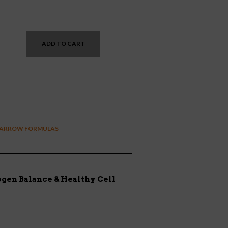
nt
ADD TO CART
0.
JARROW FORMULAS
gen Balance & Healthy Cell