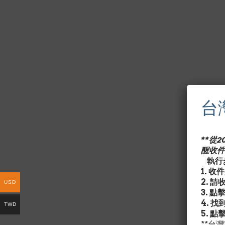
台
**從
醒收件
執行步
1. 
2. 
USD
3. 點
4. 
TWD
5. 點
**台