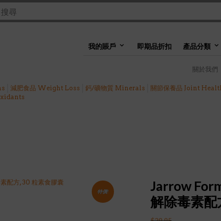
我的賬戶
即期品折扣
產品分類
關於我們
ns
減肥食品 Weight Loss
鈣/礦物質 Minerals
關節保養品 Joint Healt
idants
Jarrow For
特價!
解除毒素配方
$
29.95