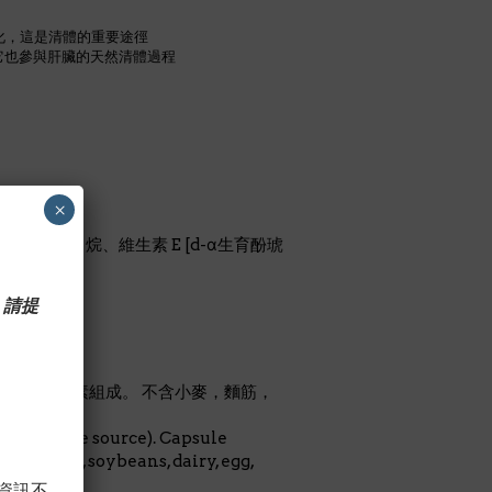
酸化，這是清體的重要途徑
)，它也參與肝臟的天然清體過程
×
吲哚基甲烷、維生素 E [d-α生育酚琥
克
 請提
基甲基纖維素組成。 不含小麥，麵筋，
(vegetable source). Capsule
, gluten, soybeans, dairy, egg,
，資訊不