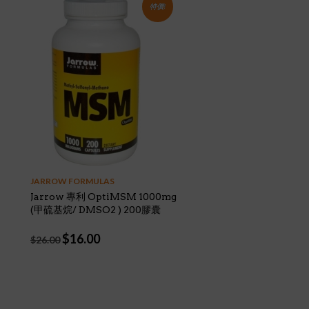
特價!
JARROW FORMULAS
Jarrow 專利 OptiMSM 1000mg
(甲硫基烷/ DMSO2 ) 200膠囊
Original
Current
$
16.00
$
26.00
price
price
was:
is:
$26.00.
$16.00.