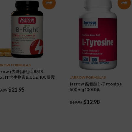
特價!
特價!
RROW FORMULAS
arrow (去味)維他命B群B-
IGHT含生物素Biotin 100膠囊
JARROW FORMULAS
Jarrow 酪氨酸L-Tyrosine
Original
Current
$
21.95
500mg 100膠囊
3.99
price
price
was:
is:
Original
Current
$
12.98
$
19.95
$23.99.
$21.95.
price
price
was:
is:
$19.95.
$12.98.