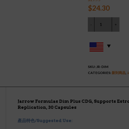
Original
Curre
$
24.30
price
price
was:
is:
$29.95.
$24.3
SKU:
JR-DIM
CATEGORIES:
新到商品
,
Jarrow Formulas Dim Plus CDG, Supports Estro
Replication, 30 Capsules
產品特色/Suggested Use: