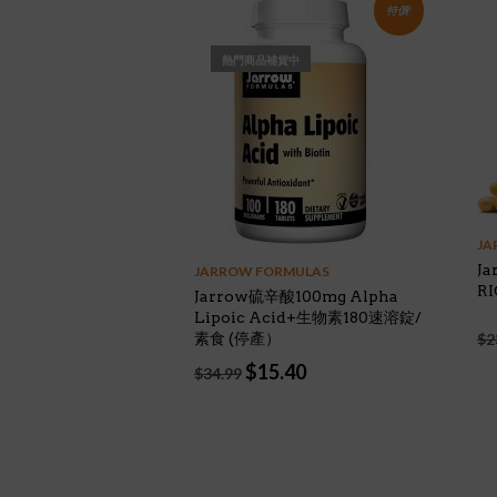
特價!
熱門商品補貨中
JA
J
JARROW FORMULAS
R
Jarrow硫辛酸100mg Alpha
Lipoic Acid+生物素180速溶錠/
素食 (停產）
$
2
Original
Current
$
15.40
$
34.99
price
price
was:
is:
$34.99.
$15.40.