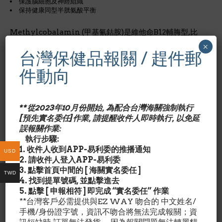
保護腦細胞及神經組織
保持健康同型半胱氨酸平衡
Methylcobalamin (甲基氰鈷胺)是維他命B12輔脢型,比
一般維他命B12較易被人體保留,吸收與利用.維他命B12作用:
×
台灣保健品報關 / 趕件郵
降低記憶力減退
件動向
維護紅血球生成與再生.
調整情緒與集中注意力.
協助神經系統正常機能.
協助蛋白質,脂肪,澱粉正常代謝.
**從2023年10月份開始, 為配合台灣海關強制執行
素食者,正值生理期婦女,孕婦與哺乳婦,手術後或嚴重外傷者適用.
[預先實名委任]作業, 請提醒收件人即時執行, 以免延
誤報關作業:
*美國有機食品店內品質
成份含量/Nutrition Facts:
每1錠
執行步驟:
含量/占成人每日所需營養%維他命B12 1000 mcg/
1. 收件人收到APP-易利委的推播通知
16,666%
USD
2. 請收件人登入APP-易利委
–甲基氰鈷胺Methylcobalamin (Methyl B12)
3. 點擊首頁中間的 [ 海關實名委任 ]
TWD
4. 找到提單號碼, 並點擊進去
5. 點擊 [ 申報相符 ] 即完成 “實名委任” 作業
其他成份/Ingredient Details:
**台灣客戶必需提供與EZ WAY 吻合的 中文姓名/
Xylitol, cherry flavor, citric acid, stearic acid
手機/身份證字號，資訊不吻合將無法完成報關；資
(vegetable source) and magnesium stearate