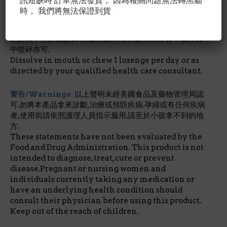
訊短缺時 訂單無法發貨， 因為報關問題無法轉黑貓
(vegetable source).
時， 我們將無法保證到貨
建議用量/Suggested Use:
作為日常食品補充品.每日1錠.
至於口中溶解或是口嚼.或依醫師指示服用.含於舌下或在口
中咬碎亦可.
Dissolve in mouth or chew 1 lozenge per day or as
directed by your qualified health care consultant.
警告/Warnings:
以上聲明未經美國食品及藥物管理局認
可.勿將本產品拿來診斷,治療或預防疾病.孕婦或有任何疾病
者,使用前請依照護理人員指示服用.請至於小孩拿不到的地
方.
These statements have not been evaluated by the
Food and Drug Administration. This product is not
intended to diagnose, treat, cure or prevent
disease.Pregnant or nursing women and
individuals currently taking any medication or
have an underlying health condition should
consult their physician before using this product.
Keep out of the reach of children.