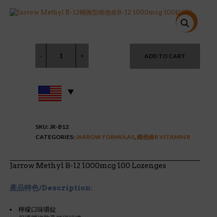
price
price
was:
is:
$14.95.
$11.50.
特價!
ADD TO CART
SKU:
JR-B12
CATEGORIES:
JARROW FORMULAS
,
維他命B VITAMIN B
Jarrow Methyl B-12 1000mcg 100 Lozenges
產品特色/Description:
檸檬口味嚼錠