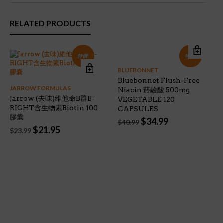
RELATED PRODUCTS
特價!
特價!
BLUEBONNET
Bluebonnet Flush-Free
JARROW FORMULAS
Niacin 菸鹼酸 500mg
Jarrow (去味)維他命B群B-
VEGETABLE 120
RIGHT含生物素Biotin 100
CAPSULES
膠囊
Original
Current
$
34.99
$
40.99
Original
Current
$
21.95
price
price
$
23.99
price
price
was:
is:
was:
is:
$40.99.
$34.99.
$23.99.
$21.95.