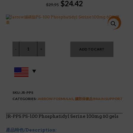
Original
Current
$
24.42
$
29.95
price
price
was:
is:
$29.95.
$24.42.
特價!
ADD TO CART
SKU:
JR-PPS
CATEGORIES:
JARROW FORMULAS
,
腦部保健品 BRAIN SUPPORT
JR-PPS PS-100 Phosphatidyl Serine 100mg 60 gels
產品特色/Description: