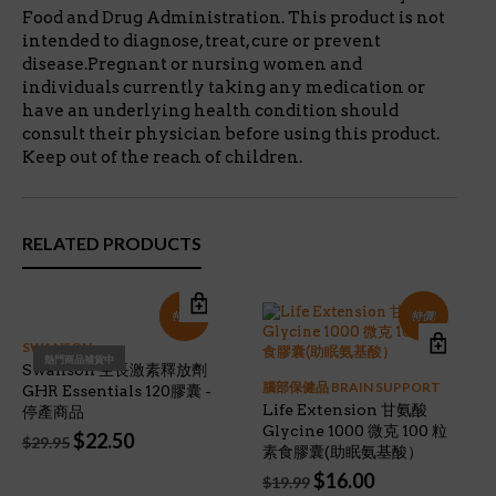
Food and Drug Administration. This product is not
intended to diagnose, treat, cure or prevent
disease.Pregnant or nursing women and
individuals currently taking any medication or
have an underlying health condition should
consult their physician before using this product.
Keep out of the reach of children.
RELATED PRODUCTS
特價!
特價!
SWANSON
熱門商品補貨中
Swanson 生長激素釋放劑
腦部保健品 BRAIN SUPPORT
GHR Essentials 120膠囊 -
Life Extension 甘氨酸
停產商品
Glycine 1000 微克 100 粒
Original
Current
$
22.50
$
29.95
素食膠囊(助眠氨基酸）
price
price
Original
Current
$
16.00
was:
is:
$
19.99