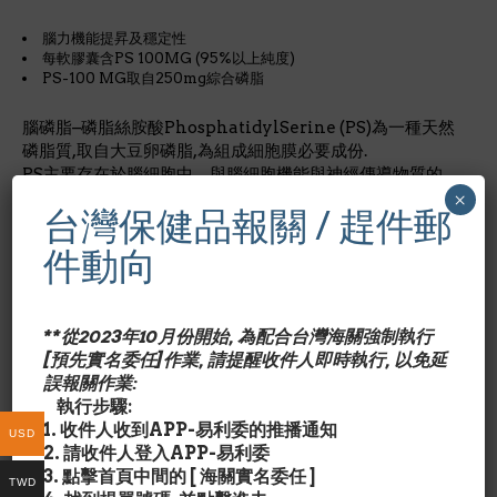
腦力機能提昇及穩定性
每軟膠囊含PS 100MG (95%以上純度)
PS-100 MG取自250mg綜合磷脂
腦磷脂–磷脂絲胺酸PhosphatidylSerine (PS)為一種天然
磷脂質,取自大豆卵磷脂,為組成細胞膜必要成份.
PS主要存在於腦細胞中，與腦細胞機能與神經傳導物質的
×
代謝有關，肌肉組織、免疫系統中的細胞膜，亦有PS的存
台灣保健品報關 / 趕件郵
在. PS含量的多寡與腦部機能、肌肉代謝、免疫系統作用的
調節具有關連性. PS具促進細胞間溝通以提昇腦力,改善因年
件動向
齡增長造成的智力退化.對於注意力的集中學習、記憶回復、
回憶能力，因個人體質因素之不同，可得到不同程度之改
善。
**從2023年10月份開始, 為配合台灣海關強制執行
此外PS具防衛身體壓力荷爾蒙cortisol的異常變化.
[預先實名委任]作業, 請提醒收件人即時執行, 以免延
PS和所有其他的營養品及藥物具有相容性，可同時補充維
誤報關作業:
他命及抗氧化劑*使用專利Cogni-PS
執行步驟:
1. 收件人收到APP-易利委的推播通知
*美國有機健康食品店品牌.
USD
2. 請收件人登入APP-易利委
*在人體內，膽鹼是合成乙醯膽鹼的前體…..見原文.
3. 點擊首頁中間的 [ 海關實名委任 ]
*僅供參考文章:強化記憶力的新希望
TWD