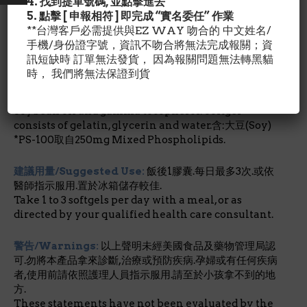
4. 找到提單號碼, 並點擊進去
5. 點擊 [ 申報相符 ] 即完成 “實名委任” 作業
成份含量/Nutrition Facts:
每1膠囊含量:磷脂絲胺酸
**台灣客戶必需提供與EZ WAY 吻合的 中文姓名/
PhosphatidylSerine (PS) 100mg磷脂膽鹼
手機/身份證字號，資訊不吻合將無法完成報關；資
PhosphatidylCholine (PC) 60 mg
訊短缺時 訂單無法發貨， 因為報關問題無法轉黑貓
時， 我們將無法保證到貨
其他成份/Ingredient Details:
Soybean oil and gamma tocopherol. Softgel
consists of gelatin, glycerin and water.含:大豆(Soy)
*PS-100取自250mg Mixed Phospholipids.
建議用量/Suggested Use:
飯後1膠囊.每日最多3次.或依
醫師指示服用.置於冰箱儲存較佳.
Take 1 to 3 softgels per day with a meal, or as
directed by your qualified health care consultant.
警告/Warnings:
以上聲明未經美國食品及藥物管理局認
可.勿將本產品拿來診斷,治療或預防疾病.孕婦或有任何疾病
者,使用前請依照護理人員指示服用.請至於小孩拿不到的地
方.
These statements have not been evaluated by the