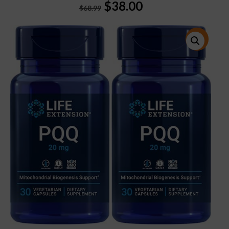
Original
Current
$
38.00
$
68.99
price
price
was:
is:
$68.99.
$38.00.
特價!