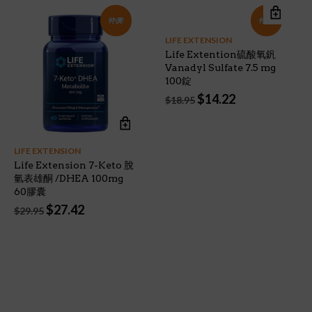
特價!
特價!
LIFE EXTENSION
Life Extention硫酸氧釩
Vanadyl Sulfate 7.5 mg
100錠
Original
Current
$
14.22
$
18.95
price
price
was:
is:
$18.95.
$14.22.
LIFE EXTENSION
Life Extension 7-Keto 脫
氫表雄酮 /DHEA 100mg
60膠囊
Original
Current
$
27.42
$
29.95
price
price
was:
is:
$29.95.
$27.42.