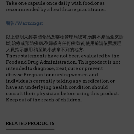
Take one capsule once daily with food, or as
recommended by a healthcare practitioner.
警告/Warnings:
以上聲明未經美國食品及藥物管理局認可.勿將本產品拿來診
斷,治療或預防疾病.孕婦或有任何疾病者,使用前請依照護理
人員指示服用.請至於小孩拿不到的地方.
These statements have not been evaluated by the
Food and Drug Administration. This product is not
intended to diagnose, treat, cure or prevent
disease.Pregnant or nursing women and
individuals currently taking any medication or
have an underlying health condition should
consult their physician before using this product.
Keep out of the reach of children.
RELATED PRODUCTS