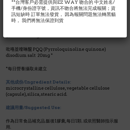
**台灣客戶必需提供與EZ WAY 吻合的 中文姓名/
的細胞功能。
手機/身份證字號，資訊不吻合將無法完成報關；資
訊短缺時 訂單無法發貨， 因為報關問題無法轉黑貓
成份含量/Nutrition Facts:
時， 我們將無法保證到貨
每1軟膠囊劑量/占成人每日所需營養%卡路里Calories 5脂
肪Total Fat 0.5g
吡咯並喹啉醌
PQQ (Pyrroloquinoline quinone)
disodium salt 20mg *
*每日營養攝取未建立
其他成份/Ingredient Details:
microcrystalline cellulose, vegetable cellulose
(capsule), silica, stearic acid.
建議用量/Suggested Use:
作為日常食品補充品.飯後1膠囊,每日1顆. 或依照醫師指示服
用.