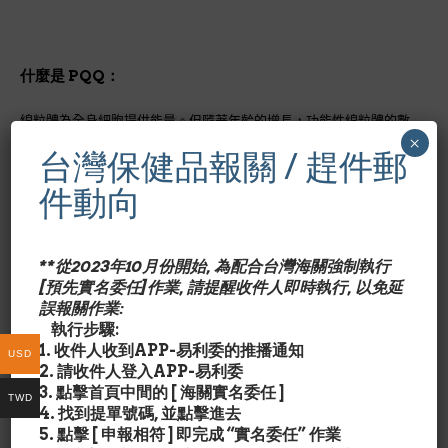
什麼是 PQQ：
線粒體為全身細胞提供能量。但隨著年齡的增長，功能性線粒體的數
量會下降。 PQQ（吡咯並喹啉醌）可以支持全新線粒體的生長，從
×
台灣保健品報關 / 趕件郵
而為您的整個身體提供健康和年輕的細胞能量。
件動向
PQQ 的好處：
促進新細胞線粒體的生長
鼓勵年輕的細胞能量水平
**從2023年10月份開始, 為配合台灣海關強制執行
提供強大的細胞抗氧化保護
[預先實名委任]作業, 請提醒收件人即時執行, 以免延
幫助支持脆弱的線粒體 DNA
誤報關作業:
支持心臟健康、認知健康
執行步驟:
1. 收件人收到APP-易利委的推播通知
USD
PQQ 的力量：
2. 請收件人登入APP-易利委
3. 點擊首頁中間的 [ 海關實名委任 ]
TWD
線粒體內部產生的大量能量使它們暴露於持續的自由基活動中，這會
4. 找到提單號碼, 並點擊進去
導致線粒體隨時間衰變。 PQQ 保護和支持脆弱的線粒體結構，通過
5. 點擊 [ 申報相符 ] 即完成 “實名委任” 作業
促進新線粒體的形成和通過其抗氧化能力支持線粒體防禦來促進年輕