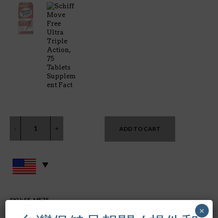
ADD TO CART
SKU:
SF-MF75
×
CATEGORIES:
SCHIFF
,
葡萄糖胺軟骨素 GLUCOSAMINE
CHONDROITIN
,
關節保養品 JOINT HEALTH