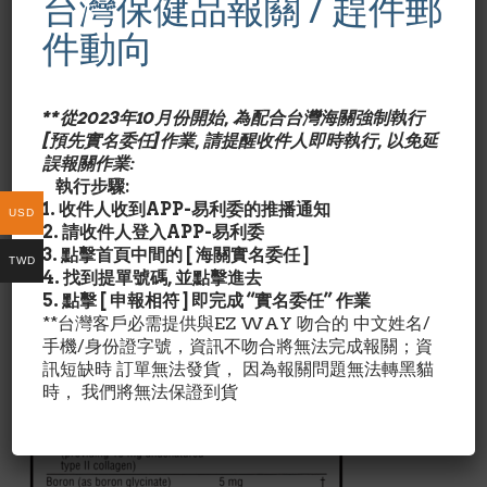
台灣保健品報關 / 趕件郵
件動向
Schiff Move Free Ultra Triple Action, 75 Tablets
**從2023年10月份開始, 為配合台灣海關強制執行
產品特色/Description:
[預先實名委任]作業, 請提醒收件人即時執行, 以免延
誤報關作業:
執行步驟:
葡萄糖氨(Glucosamine)從甲殼類動物的軟骨提煉得來,可
1. 收件人收到APP-易利委的推播通知
促進軟骨組織新生.軟骨素(Chondroitin)也具有增進膠原
USD
2. 請收件人登入APP-易利委
蛋白的合成效能.兩者合併可增強關節間軟骨新生效果.
3. 點擊首頁中間的 [ 海關實名委任 ]
TWD
4. 找到提單號碼, 並點擊進去
成份含量/Nutrition Facts:
5. 點擊 [ 申報相符 ] 即完成 “實名委任” 作業
**台灣客戶必需提供與EZ WAY 吻合的 中文姓名/
手機/身份證字號，資訊不吻合將無法完成報關；資
訊短缺時 訂單無法發貨， 因為報關問題無法轉黑貓
時， 我們將無法保證到貨