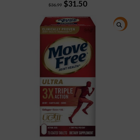
Original
Current
$
31.50
$
36.99
price
price
was:
is:
$36.99.
$31.50.
特價!