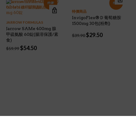
特價!
特價!
特價商品
InvigoFlex® D 葡萄糖胺
JARROW FORMULAS
1500mg 30包(粉劑)
Jarrow SAMe 400mg 腺
Original
Current
$
29.50
甲硫氨酸 60錠(腸溶保護/素
$
39.90
price
price
食)
was:
is:
Original
Current
$
54.50
$
59.99
$39.90.
$29.50.
price
price
was:
is:
$59.99.
$54.50.