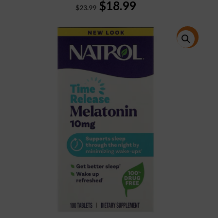
Original
Current
$
18.99
$
23.99
price
price
was:
is:
$23.99.
$18.99.
特價!