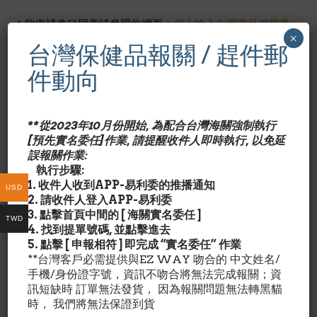
＊欲申請進口同意請參照此網頁：
個人輸入自用藥品規範專
×
區
（內有貨品進口同意書申請書（含範例）及相關注意事
台灣保健品報關 / 趕件郵
項，下載後按規定辦理即可）
件動向
＊如果申請非處方藥自用進口，規定是不能超過12瓶或總量
1,200顆，且6個月內不得重複申請（每年只能申請2次）
**從2023年10月份開始, 為配合台灣海關強制執行
產品特色/Description:
[預先實名委任]作業, 請提醒收件人即時執行, 以免延
誤報關作業:
高劑量10mg褪黑激素；非藥品；不上癮
執行步驟:
幫助進入睡眠；持續好眠；兩段控制釋放劑量 （2-layered,
1. 收件人收到APP-易利委的推播通知
USD
controlled Release）
2. 請收件人登入APP-易利委
使身體受老化,時差,煩惱及壓力影響失眠/淺眠的人,達到休息狀態
3. 點擊首頁中間的 [ 海關實名委任 ]
有助調節正常睡眠規律
TWD
4. 找到提單號碼, 並點擊進去
5. 點擊 [ 申報相符 ] 即完成 “實名委任” 作業
常見問題：1。使用 褪黑激素 每日最高劑量：
**台灣客戶必需提供與EZ WAY 吻合的 中文姓名/
專家建議短期（3個月）每日服用10mg,不會造成健康顧
手機/身份證字號，資訊不吻合將無法完成報關；資
慮。 超過3個月長期服用時， 請先與醫療人員討論後再服
訊短缺時 訂單無法發貨， 因為報關問題無法轉黑貓
用。2。什麼情況不適合使用此商品：
時， 我們將無法保證到貨
懷孕，哺乳，預期有生理或心裡疾病者，正在服用藥物者，