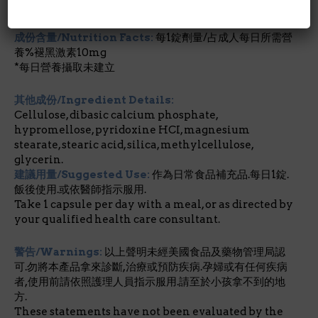
18歲以下禁用。*GMP品質
成份含量/Nutrition Facts:
每1錠劑量/占成人每日所需營
養%褪黑激素10mg
*每日營養攝取未建立
其他成份/Ingredient Details:
Cellulose, dibasic calcium phosphate,
hypromellose, pyridoxine HCI, magnesium
stearate, stearic acid, silica, methylcellulose,
glycerin.
建議用量/Suggested Use:
作為日常食品補充品.每日1錠.
飯後使用.或依醫師指示服用.
Take 1 capsule per day with a meal, or as directed by
your qualified health care consultant.
警告/Warnings:
以上聲明未經美國食品及藥物管理局認
可.勿將本產品拿來診斷,治療或預防疾病.孕婦或有任何疾病
者,使用前請依照護理人員指示服用.請至於小孩拿不到的地
方.
These statements have not been evaluated by the