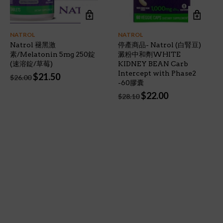
NATROL
NATROL
Natrol 褪黑激
停產商品- Natrol (白腎豆)
素/Melatonin 5mg 250錠
澱粉中和劑WHITE
(速溶錠/草莓)
KIDNEY BEAN Carb
Intercept with Phase2
Original
Current
$
21.50
$
26.00
-60膠囊
price
price
was:
is:
Original
Current
$
22.00
$
28.10
$26.00.
$21.50.
price
price
was:
is:
$28.10.
$22.00.