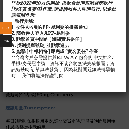
產品特色/Description:
**從2023年10月份開始, 為配合台灣海關強制執行
[預先實名委任]作業, 請提醒收件人即時執行, 以免延
輔助肝功能
誤報關作業:
幫助清理膀胱
執行步驟:
泌尿系統保健
1. 收件人收到APP-易利委的推播通知
USD
快速見效
2. 請收件人登入APP-易利委
3. 點擊首頁中間的 [ 海關實名委任 ]
TWD
D-甘露糖的3種功效和副作用(女性一定要看）
4. 找到提單號碼, 並點擊進去
5. 點擊 [ 申報相符 ] 即完成 “實名委任” 作業
**台灣客戶必需提供與EZ WAY 吻合的 中文姓名/
手機/身份證字號，資訊不吻合將無法完成報關；資
成份含量/Description:
每2 膠囊成份:
訊短缺時 訂單無法發貨， 因為報關問題無法轉黑貓
時， 我們將無法保證到貨
D-甘露糖 D-Mannose 1300mg
蔓越莓(4:1萃取) 50mg Cranberry
建議用量/Description:
每日2膠囊. 如果服用兩次,請間隔12小時.早晨及晚間服用較
佳.或依醫師指示服用.