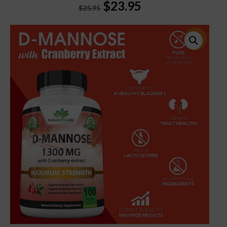
Original
Current
$
23.95
$
25.95
price
price
was:
is:
$25.95.
$23.95.
特價!