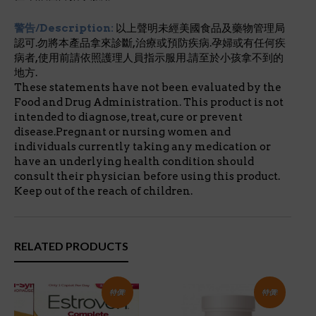
警告/Description:
以上聲明未經美國食品及藥物管理局
認可.勿將本產品拿來診斷,治療或預防疾病.孕婦或有任何疾
病者,使用前請依照護理人員指示服用.請至於小孩拿不到的
地方.
These statements have not been evaluated by the
Food and Drug Administration. This product is not
intended to diagnose, treat, cure or prevent
disease.Pregnant or nursing women and
individuals currently taking any medication or
have an underlying health condition should
consult their physician before using this product.
Keep out of the reach of children.
RELATED PRODUCTS
特價!
特價!