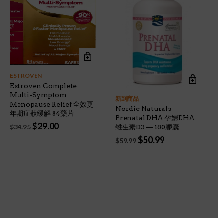
ESTROVEN
Estroven Complete
Multi-Symptom
新到商品
Menopause Relief 全效更
Nordic Naturals
年期症狀緩解 84藥片
Prenatal DHA 孕婦DHA
Original
Current
$
29.00
$
34.95
维生素D3 — 180膠囊
price
price
Original
Current
$
50.99
$
59.99
was:
is:
price
price
$34.95.
$29.00.
was:
is:
$59.99.
$50.99.