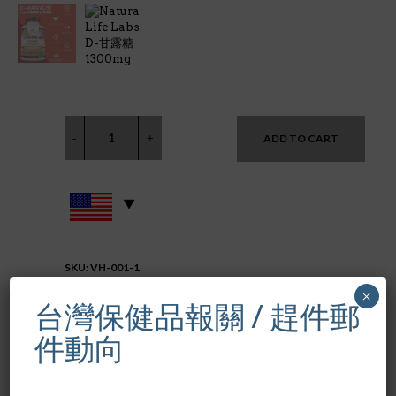
ADD TO CART
SKU:
VH-001-1
CATEGORY:
女性健康保健品 WOMEN'S HEALTH
×
台灣保健品報關 / 趕件郵
件動向
NaturalLife Labs D-Mannose 1300mg (per serving)
100 caps