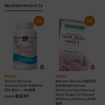
RELATED PRODUCTS
特價!
特價!
新到商品
生髮產品
Nordic Naturals
Nature’s Bounty亮髮美肌
Prenatal DHA 孕婦DHA
綜合維他命Optimal
维生素D3 — 180膠囊
Solutions Hair Skin and
Nails Argan Oil Infused
Original
Current
$
50.99
$
59.99
5000mcg of Biotin, 250軟
price
price
膠囊
was:
is: