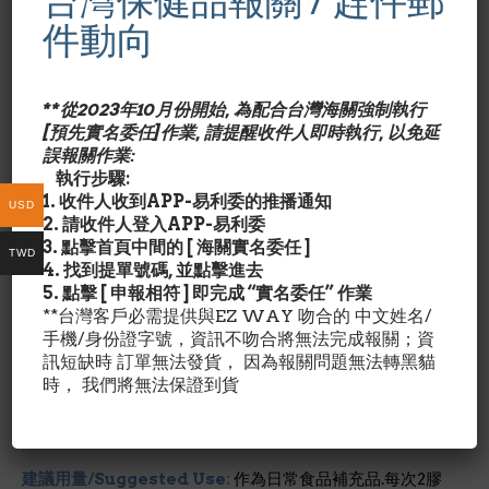
台灣保健品報關 / 趕件郵
件動向
沒有其它商品可以取代此 強效海洋膠原蛋白＋玻尿酸 配
方， 具複雜結構的膠原蛋白有助提高身體彈性及強性， 純
玻尿酸與多種必需礦物質加強營養吸收， 潤滑特性減緩關節
韌帶退化。 海洋膠原蛋白及 玻尿酸兩主要成份， 提高身體
**從2023年10月份開始, 為配合台灣海關強制執行
自行製造 膠原蛋白，肌肉能力， 對修護 皮膚及指甲特別有
[預先實名委任]作業, 請提醒收件人即時執行, 以免延
效。*有機食品店內品牌
誤報關作業:
執行步驟:
成份含量/Nutrition Facts:
每4膠囊劑量/占成人每日所需
1. 收件人收到APP-易利委的推播通知
USD
營養%海洋膠原蛋白Marine Collagen 2g (2000mg)/ *玻
2. 請收件人登入APP-易利委
尿酸Hyaluronic Acid 20mg/ *銅Copper Gluconate
3. 點擊首頁中間的 [ 海關實名委任 ]
TWD
1.32 mg/ 66%鋅Zinc Oxide 3.32 mg矽Silicon Dioxide
4. 找到提單號碼, 並點擊進去
1.32 mg /*鎂Magnesium Oxide 132 mg/ 33%維他命B12
5. 點擊 [ 申報相符 ] 即完成 “實名委任” 作業
Vitamin B12 0.4 mcg/ 6.6%維他命B6 Vitamin B6 1.32
**台灣客戶必需提供與EZ WAY 吻合的 中文姓名/
mg/ 66%
手機/身份證字號，資訊不吻合將無法完成報關；資
*每日營養攝取未建立
訊短缺時 訂單無法發貨， 因為報關問題無法轉黑貓
時， 我們將無法保證到貨
其他成份/Ingredient Details:
不含:澱粉,酵母，麵筋,膽
固醇或 奶製品.
建議用量/Suggested Use:
作為日常食品補充品.每次2膠