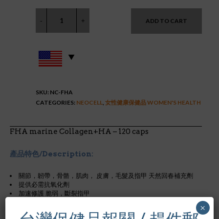
ADD TO CART
SKU:
NC-FHA
CATEGORIES:
NEOCELL
,
女性健康保健品 WOMEN'S HEALTH
FHA marine Collagen+HA – 120 caps
產品特色/Description:
關節，韌帶，骨骼，肌肉， 皮膚，毛髮及指甲 天然回春補充劑
提供必需抗氧化劑
加速修護 脆弱，斷裂指甲
增加循環，韌帶彈性
×
降低掉髮量， 強健易斷細髮