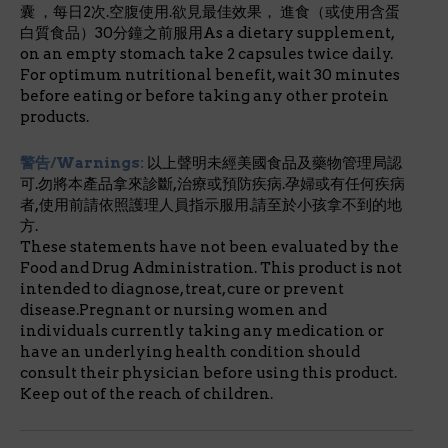
囊 ，每日2次.空腹使用.欲見最佳效果， 進食（或使用含蛋
白質食品）30分鐘之前服用As a dietary supplement,
on an empty stomach take 2 capsules twice daily.
For optimum nutritional benefit, wait 30 minutes
before eating or before taking any other protein
products.
警告/Warnings:
以上聲明未經美國食品及藥物管理局認
可.勿將本產品拿來診斷,治療或預防疾病.孕婦或有任何疾病
者,使用前請依照護理人員指示服用.請至於小孩拿不到的地
方.
These statements have not been evaluated by the
Food and Drug Administration. This product is not
intended to diagnose, treat, cure or prevent
disease.Pregnant or nursing women and
individuals currently taking any medication or
have an underlying health condition should
consult their physician before using this product.
Keep out of the reach of children.