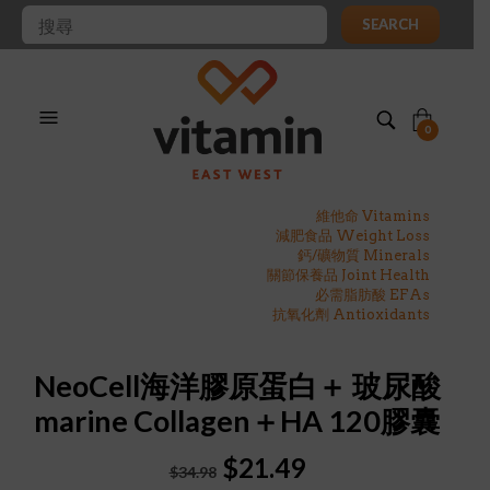
SEARCH
0
維他命 Vitamins
減肥食品 Weight Loss
鈣/礦物質 Minerals
關節保養品 Joint Health
必需脂肪酸 EFAs
抗氧化劑 Antioxidants
NeoCell海洋膠原蛋白＋ 玻尿酸
marine Collagen＋HA 120膠囊
Original
Current
$
21.49
$
34.98