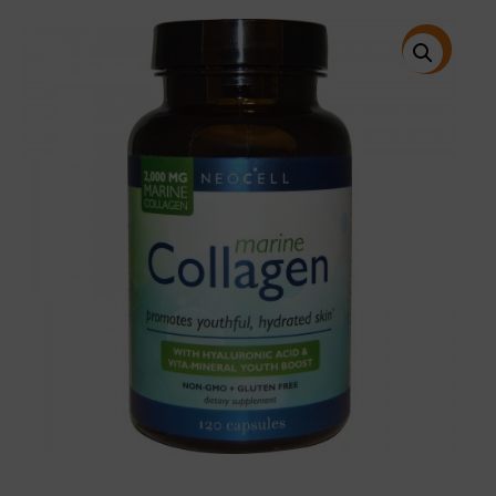
price
price
was:
is:
$34.98.
$21.49.
特價!