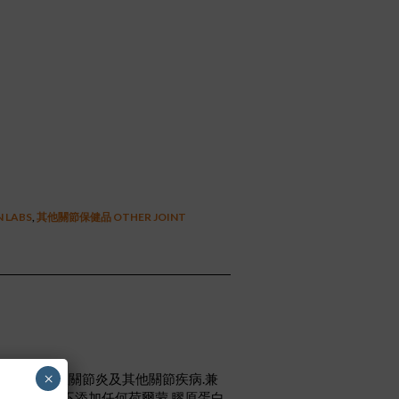
nt
0.
 LABS
,
其他關節保健品 OTHER JOINT
×
)主要用於改善風濕性關節炎及其他關節疾病.兼
00%天然幼雞胸骨,不添加任何荷爾蒙.膠原蛋白