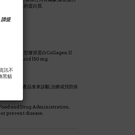
充因老化損失的蛋白質.
 請提
囊BioCell第二型膠原蛋白Collagen II
uronic Acid 150 mg
，資訊不
指示服用.
轉黑貓
認可.勿將本產品拿來診斷,治療或預防疾
Food and Drug Administration.
 or prevent disease.