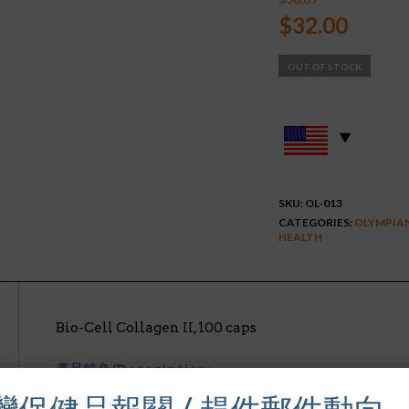
Original
Curre
$
32.00
price
price
was:
is:
OUT OF STOCK
$38.89.
$32.0
SKU:
OL-013
CATEGORIES:
OLYMPIAN
HEALTH
Bio-Cell Collagen II, 100 caps
產品特色/Description:
Bio-Cell Collagen II (幼雞軟骨第二型膠原蛋白
具維護皮膚生理機能. Bio-Cell Collagen II採自1