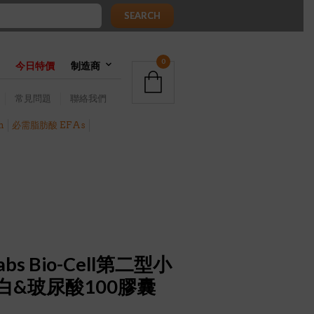
SEARCH
0
今日特價
制造商
常見問題
聯絡我們
h
必需脂肪酸 EFAs
Labs Bio-Cell第二型小
白&玻尿酸100膠囊