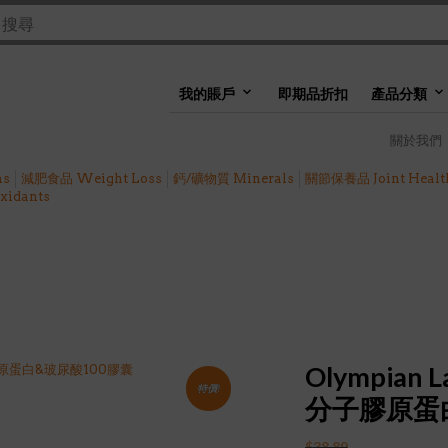
我的賬戶
即期品折扣
產品分類
關於我們
ns
減肥食品 Weight Loss
鈣/礦物質 Minerals
關節保養品 Joint Healt
idants
Olympian 
特價!
分子膠原蛋
$
38.89