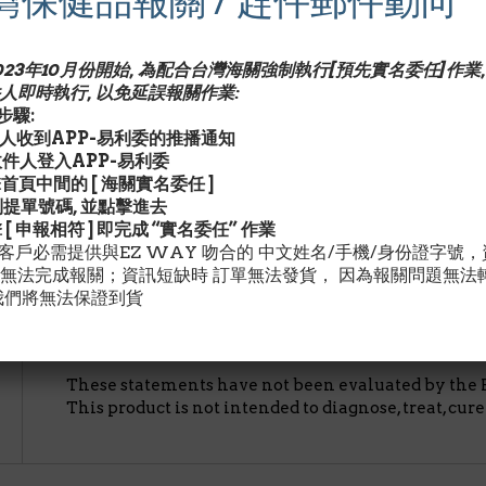
灣保健品報關 / 趕件郵件動向
含豐富蛋白質,可助人體維護健康軟骨,肌腱,韌帶和皮膚,補
2023年10月份開始, 為配合台灣海關強制執行[預先實名委任]作業,
人即時執行, 以免延誤報關作業:
*以下為實驗證明對關節保健有用之三樣產品相關英文報導:
驟:
1.
Dona維骨力
收件人收到APP-易利委的推播通知
2.第二型膠原蛋白3.
MSM
請收件人登入APP-易利委
擊首頁中間的 [ 海關實名委任 ]
成分含量/Description:
用量Serving Size (cap) 3膠
找到提單號碼, 並點擊進去
1500mg軟骨素Chondroitin Sulfate 300mg玻尿酸Hyal
擊 [ 申報相符 ] 即完成 “實名委任” 作業
灣客戶必需提供與EZ WAY 吻合的 中文姓名/手機/身份證字號
建議用量/Description:
每日3膠囊,空腹服用.或依據醫師
無法完成報關；資訊短缺時 訂單無法發貨， 因為報關問題無法
我們將無法保證到貨
警告/Description:
以上聲明未經美國食品及藥物管理局
病.
These statements have not been evaluated by the 
This product is not intended to diagnose, treat, cure