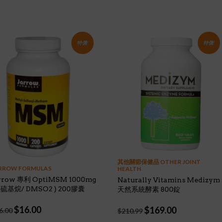
特價!
特價!
其他關節保健品 OTHER JOINT
RROW FORMULAS
HEALTH
rrow 專利 OptiMSM 1000mg
Naturally Vitamins Medizym
甲硫基烷/ DMSO2 ) 200膠囊
天然系統酵素 800錠
Original
Current
$
16.00
Original
Current
$
169.00
6.00
$
210.99
price
price
price
price