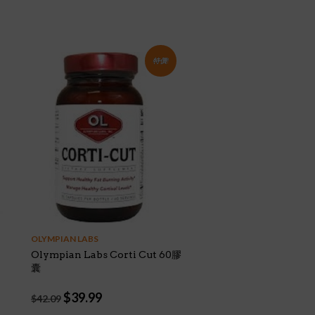
特價!
OLYMPIAN LABS
Olympian Labs Corti Cut 60膠
囊
Original
Current
$
39.99
$
42.09
price
price