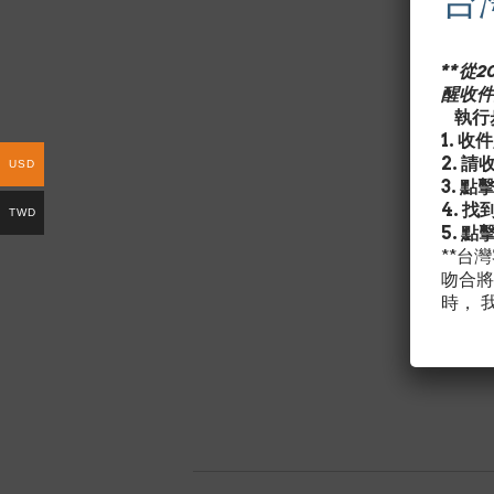
台
**從
醒收件
執行步
1. 
2. 
USD
3. 點
4. 
TWD
5. 點
**台
吻合將
時， 