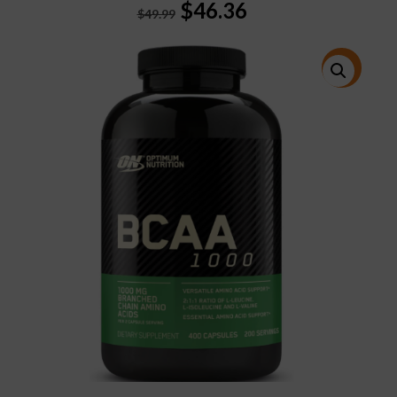
Original
Current
$
46.36
$
49.99
price
price
was:
is:
$49.99.
$46.36.
特價!