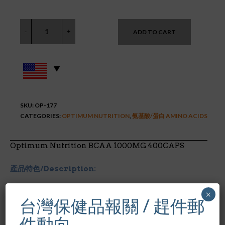
ADD TO CART
SKU:
OP-177
CATEGORIES:
OPTIMUM NUTRITION
,
氨基酸/蛋白 AMINO ACIDS
Optimum Nutrition BCAA 1000MG 400CAPS
產品特色/Description:
易吞膠囊
×
台灣保健品報關 / 趕件郵
含白氨酸(L-Leucine)和異白氨酸(L-Isoleucine)缬草氨酸(L-
Valine)比例2:1:1.
件動向
輔助其他氨基酸儲存