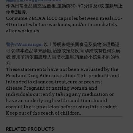
作為日常食品補充品.飯後,運動前30-40分鐘 及/或 運動馬上
使用2膠囊.
Consume 2 BCAA 1000 capsules between meals, 30-
40 minutes before workouts, and/or immediately
after workouts.
警告/Warnings:
以上聲明未經美國食品及藥物管理局認
可.勿將本產品拿來診斷,治療或預防疾病.孕婦或有任何疾病
者,使用前請依照護理人員指示服用.請至於小孩拿不到的地
方.
These statements have not been evaluated by the
Food and Drug Administration. This product is not
intended to diagnose, treat, cure or prevent
disease.Pregnant or nursing women and
individuals currently taking any medication or
have an underlying health condition should
consult their physician before using this product.
Keep out of the reach of children.
RELATED PRODUCTS