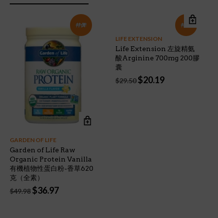
特價!
特價!
LIFE EXTENSION
Life Extension 左旋精氨
酸Arginine 700mg 200膠
囊
Original
Current
$
20.19
$
29.50
price
price
was:
is:
$29.50.
$20.19.
GARDEN OF LIFE
Garden of Life Raw
Organic Protein Vanilla
有機植物性蛋白粉-香草620
克（全素）
Original
Current
$
36.97
$
49.98
price
price
was:
is:
$49.98.
$36.97.