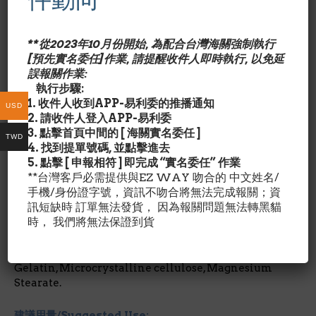
協助肌肉蛋白質及醣質新陳代謝
氨基酸為構成蛋白質之基本物質. BCAA膠囊含均衡比例之
**從2023年10月份開始, 為配合台灣海關強制執行
支鏈氨基酸(Branched Chain Amino Acids),為機能最繁
[預先實名委任]作業, 請提醒收件人即時執行, 以免延
多之必需氨基酸,具建構肌肉組織及輔助治療復原作用.
誤報關作業:
執行步驟:
*美國有機食品店內品牌
1. 收件人收到APP-易利委的推播通知
USD
2. 請收件人登入APP-易利委
成份含量/Nutrition Facts:
3. 點擊首頁中間的 [ 海關實名委任 ]
TWD
4. 找到提單號碼, 並點擊進去
每2膠囊劑量/占成人每日所需營養%
5. 點擊 [ 申報相符 ] 即完成 “實名委任” 作業
白氨酸L-Leucine 500MG/*
**台灣客戶必需提供與EZ WAY 吻合的 中文姓名/
異白氨酸L-Isoleucine 250MG /*
手機/身份證字號，資訊不吻合將無法完成報關；資
缬草氨酸L-Valine 250MG /*
訊短缺時 訂單無法發貨， 因為報關問題無法轉黑貓
*每日營養攝取未建立
時， 我們將無法保證到貨
其他成份/Ingredient Details:
Gelatin, Microcrystalline cellulose, Magnesium
Stearate.
建議用量/Suggested Use: