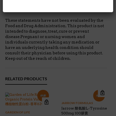
者,使用前請依照護理人員指示服用.請至於小孩拿不到的地
方.
These statements have not been evaluated by the
Food and Drug Administration. This product is not
intended to diagnose, treat, cure or prevent
disease.Pregnant or nursing women and
individuals currently taking any medication or
have an underlying health condition should
consult their physician before using this product.
Keep out of the reach of children.
RELATED PRODUCTS
特價!
特價!
JARROW FORMULAS
Jarrow 酪氨酸L-Tyrosine
GARDEN OF LIFE
500mg 100膠囊