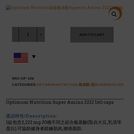
price
price
was:
is:
$28.95.
$26.86.
特價!
ADD TO CART
SKU:
OP-136
CATEGORIES:
OPTIMUM NUTRITION
,
氨基酸/蛋白 AMINO ACIDS
Optimum Nutrition Super Amino 2222 160 caps
產品特色/Description:
1錠包含2,222 mg 20種不同之綜合氨基酸(取自大豆,乳清等
蛋白).可協助健身者鍛鍊肌肉,燃燒脂肪.