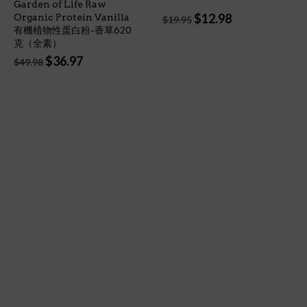
Garden of Life Raw
Original
Current
$
12.98
Organic Protein Vanilla
$
19.95
price
price
有機植物性蛋白粉-香草620
was:
is:
克（全素）
$19.95.
$12.98.
Original
Current
$
36.97
$
49.98
price
price
was:
is:
$49.98.
$36.97.