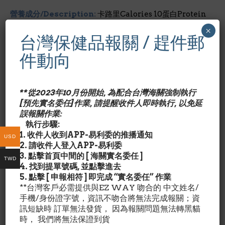
營養成分/Description:
卡路里Calories 10蛋白Protein
(g) 2
×
台灣保健品報關 / 趕件郵
氨基成分/Description:
件動向
Ornitihne 4 mg丙氨酸Alanine 80 mg精氨酸
Arginine 170 mg天冬氨酸Aspartic Acid 250 mg肉毒
鹼Carnitine 4 mg胱氨酸Cystine 20 mg谷氨酸鹽酯
Glutamate 350 mg氨基乙酸Glycine 90 mg組氨酸
**從2023年10月份開始, 為配合台灣海關強制執行
Histidine 50 mg异亮氨酸Isoleucine 100 mg亮氨酸
[預先實名委任]作業, 請提醒收件人即時執行, 以免延
Leucine 160 mg離氨酸Lysine 140 mg蛋氨酸
誤報關作業:
Methionine 30 mg苯氨基丙酸Phenylalanine 120 mg
執行步驟:
脯氨酸Proline 110 mg絲氨酸Serine 100 mg蘇氨酸
1. 收件人收到APP-易利委的推播通知
USD
Threonine 90 mg色氨酸Tryptophan 170 mg酪氨酸
2. 請收件人登入APP-易利委
Tyrosine 90 mg纈氨酸Valine 100 mg
3. 點擊首頁中間的 [ 海關實名委任 ]
TWD
4. 找到提單號碼, 並點擊進去
建議用量/Description:
飯前1錠.健身者在運動前及運動
5. 點擊 [ 申報相符 ] 即完成 “實名委任” 作業
後服用1錠.
**台灣客戶必需提供與EZ WAY 吻合的 中文姓名/
手機/身份證字號，資訊不吻合將無法完成報關；資
訊短缺時 訂單無法發貨， 因為報關問題無法轉黑貓
警告/Description:
以上聲明未經美國食品及藥物瑊z局認
時， 我們將無法保證到貨
可.勿將本產品拿來診斷,治療或預防疾病.孕婦或有任何疾病