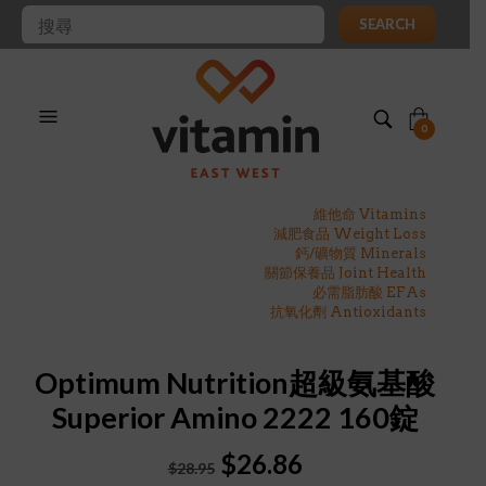
SEARCH
0
維他命 Vitamins
減肥食品 Weight Loss
鈣/礦物質 Minerals
關節保養品 Joint Health
必需脂肪酸 EFAs
抗氧化劑 Antioxidants
Optimum Nutrition超級氨基酸
Superior Amino 2222 160錠
Original
Current
$
26.86
$
28.95