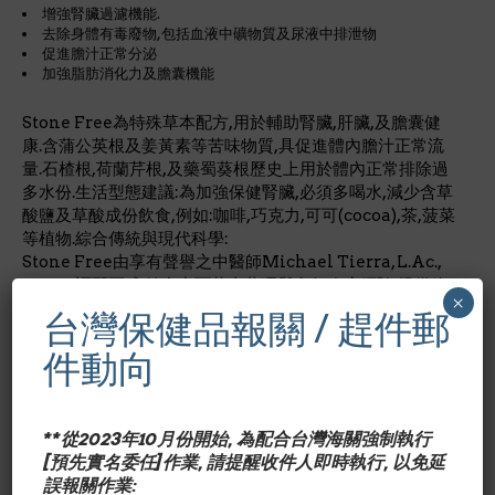
增強腎臟過濾機能.
去除身體有毒廢物,包括血液中礦物質及尿液中排泄物
促進膽汁正常分泌
加強脂肪消化力及膽囊機能
Stone Free為特殊草本配方,用於輔助腎臟,肝臟,及膽囊健
康.含蒲公英根及姜黃素等苦味物質,具促進體內膽汁正常流
量.石楂根,荷蘭芹根,及藥蜀葵根歷史上用於體內正常排除過
多水份.生活型態建議:為加強保健腎臟,必須多喝水,減少含草
酸鹽及草酸成份飲食,例如:咖啡,巧克力,可可(cocoa),茶,菠菜
等植物.綜合傳統與現代科學:
Stone Free由享有聲譽之中醫師Michael Tierra, L.Ac.,
O.M.D.調配而成.結合中西草本藥理與多年臨床經驗,提供維
×
護腎,肝,膽保健最佳配方.
台灣保健品報關 / 趕件郵
*美國有機食品店內品牌
件動向
成份含量/Nutrition Facts:
每錠820 mg每5錠劑量/占成
人每日所需營養%卡路里Calories 15脂肪卡路里Calories
from Fat 0.5mg/ < 2%總脂肪Total Fat 0.5g/ < 2%鈉
**從2023年10月份開始, 為配合台灣海關強制執行
Sodium 15mg/< 2%總碳水化合物Total Carbohydrates
[預先實名委任]作業, 請提醒收件人即時執行, 以免延
2g/ < 2%纖維Dietary Fiber 2g/ 8%糖Sugar 1g/ +
誤報關作業: