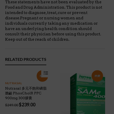
These statements have not been evaluated by the
Food and Drug Administration. This product is not
intended to diagnose, treat, cure or prevent
disease.Pregnant or nursing women and
individuals currently taking any medication or
have an underlying health condition should
consult their physician before using this product.
Keep out of the reach of children.
RELATED PRODUCTS
特價!
特價!
NUTRASAL
Nutrasal 多元不飽和磷脂
膽鹼 PhosCholR PPC
900mg 300膠囊
Original
Current
$
239.00
$
249.00
price
price
was:
is: