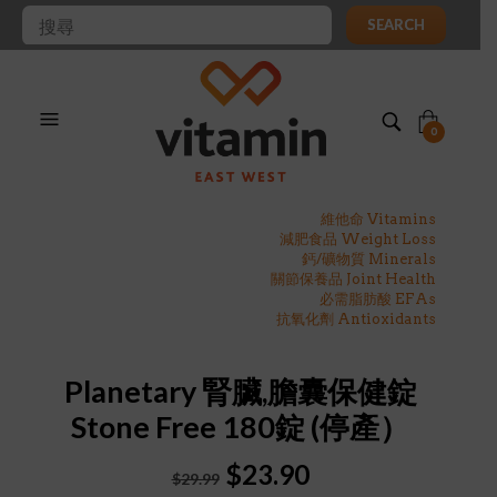
SEARCH
0
維他命 Vitamins
減肥食品 Weight Loss
鈣/礦物質 Minerals
關節保養品 Joint Health
必需脂肪酸 EFAs
抗氧化劑 Antioxidants
Planetary 腎臟,膽囊保健錠
Stone Free 180錠 (停產）
Original
Current
$
23.90
$
29.99