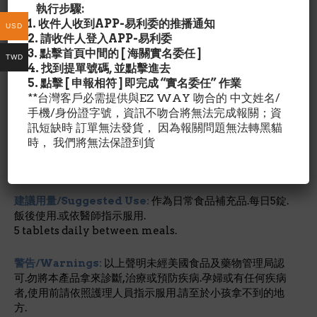
專利草本配方Proprietary Blend: 4.1g/ +
執行步驟:
薑黃根Turmeric Root石渣根Gravel Root蒲公英根萃取
1. 收件人收到APP-易利委的推播通知
USD
Dandelion Root Extract (4:1)薑根Ginger Root檸檬草葉
2. 請收件人登入APP-易利委
Lemon Balm Leaf藥蜀葵根Marshmallow Root荷蘭芹
3. 點擊首頁中間的 [ 海關實名委任 ]
TWD
根Parsley Root蒲公英根Dandelion Root歐亞甘草根
4. 找到提單號碼, 並點擊進去
Licorice Root
5. 點擊 [ 申報相符 ] 即完成 “實名委任” 作業
+每日營養攝取未建立
**台灣客戶必需提供與EZ WAY 吻合的 中文姓名/
手機/身份證字號，資訊不吻合將無法完成報關；資
其他成份/Ingredient Details:
訊短缺時 訂單無法發貨， 因為報關問題無法轉黑貓
dibasic calcium phosphate, stearic acid, acacia gum,
時， 我們將無法保證到貨
modified cellulose gum and colloidal silicon
dioxide.
建議用量/Suggested Use:
作為日常食品補充品.每日5錠.
飯後使用.或依醫師指示服用.
5 tablets daily between meals.
警告/Warnings:
以上聲明未經美國食品及藥物管理局認
可.勿將本產品拿來診斷,治療或預防疾病.孕婦或有任何疾病
者,使用前請依照護理人員指示服用.請至於小孩拿不到的地
方.