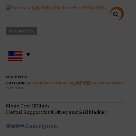
price
price
was:
is:
$29.99.
$23.90.
特價!
OUT OF STOCK
SKU:
PW104
CATEGORIES:
PLANETARY FORMULAS
,
保肝保腎 LIVER AND KIDNEY
SUPPORT
Stone Free 180tabs
Herbal Support for Kidney and Gallbladder
產品特色/Description: