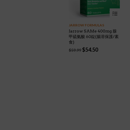
$249.00.
$239.00.
JARROW FORMULAS
Jarrow SAMe 400mg 腺
甲硫氨酸 60錠(腸溶保護/素
食)
Original
Current
$
54.50
$
59.99
price
price
was:
is:
$59.99.
$54.50.