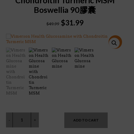
Chondroitin Turmeric MSM
Boswellia 90膠囊
Original
Current
$
31.99
$
49.99
price
price
was:
is:
$49.99.
$31.99.
特價!
ADD TO CART