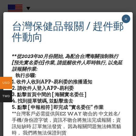
×
台灣保健品報關 / 趕件郵
CATEGORIES:
VIMERSON HEALTH
,
葡萄糖胺軟骨素 GLUCOSAMINE
件動向
CHONDROITIN
,
關節保養品 JOINT HEALTH
Vimerson Health
Glucosamine with Chondroitin
**從2023年10月份開始, 為配合台灣海關強制執行
Turmeric MSM Boswellia. Supports Occasional
[預先實名委任]作業, 請提醒收件人即時執行, 以免延
Joint Pain Relief. Helps Inflammatory Response,
誤報關作業:
Antioxidant Properties. Supplement for Back,
執行步驟:
Knees, Hands. 90 Capsules
1. 收件人收到APP-易利委的推播通知
USD
2. 請收件人登入APP-易利委
成份含量/Nutrition Facts:
3. 點擊首頁中間的 [ 海關實名委任 ]
TWD
每 3 顆成份 ：
4. 找到提單號碼, 並點擊進去
Glucosamine Sulfate 葡萄糖氨 1500mg
5. 點擊 [ 申報相符 ] 即完成 “實名委任” 作業
Boswellia Extract 印度乳香萃取 200mg
**台灣客戶必需提供與EZ WAY 吻合的 中文姓名/
Chondroidin 軟骨素 150mg
手機/身份證字號，資訊不吻合將無法完成報關；資
Turmeric Root Extract 薑黃素 150mg
訊短缺時 訂單無法發貨， 因為報關問題無法轉黑貓
Quercetin 槲皮素 25mg
時， 我們將無法保證到貨