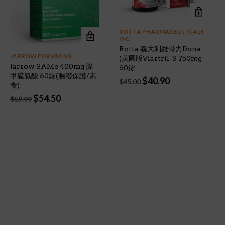
ROTTA PHARMACEUTICALS
INC
Rotta 義大利維骨力Dona
JARROW FORMULAS
(美國版Viartril-S 750mg
Jarrow SAMe 400mg 腺
60錠
甲硫氨酸 60錠(腸溶保護/素
Original
Current
$
40.90
$
45.00
食)
price
price
Original
Current
$
54.50
was:
is:
$
59.99
price
price
$45.00.
$40.90.
was:
is:
$59.99.
$54.50.