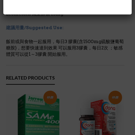
Methionine 甲硫氨酸 25mg
MSM 25mg
Bromelain 鳳梨酵素 25mg
建議用量/Suggested Use:
飯前或與食物一起服用，每日3 膠囊(含1500mg硫酸鹽葡萄
糖胺)，想要快速達到效果 可以服用3膠囊，每日2次 ；敏感
體質可以從1～3膠囊 開始服用。
RELATED PRODUCTS
特價!
特價!