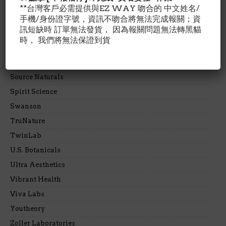
Planetary Formulas
**台灣客戶必需提供與EZ WAY 吻合的 中文姓名/
手機/身份證字號，資訊不吻合將無法完成報關；資
Rogaine
訊短缺時 訂單無法發貨， 因為報關問題無法轉黑貓
Rotta Pharmaceuticals Inc
時， 我們將無法保證到貨
Schiff
Scientific BioLogics
Source Naturals
Spirit Science
Swanson
TruNature
TwinLab
U.S. Botanicals
Ultra Aesthetics
Vibrant Health
Viva Labs
Youtheory
Zoller Laboratories