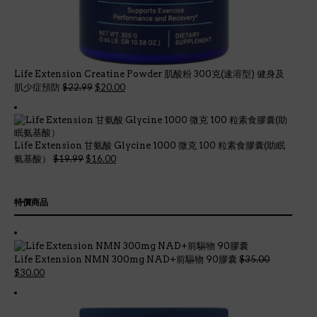
Life Extension Creatine Powder 肌酸粉 300克(速溶型) 健身及
Original
Current
$
22.99
$
20.00
肌少症預防
price
price
was:
is:
$22.99.
$20.00.
Life Extension 甘氨酸 Glycine 1000 微克 100 粒素食膠囊(助眠
Original
Current
$
19.99
$
16.00
氨基酸）
price
price
was:
is:
$19.99.
$16.00.
特價商品
$
35.00
Life Extension NMN 300mg NAD+前驅物 90膠囊
Original
Current
$
30.00
price
price
was:
is:
$35.00.
$30.00.