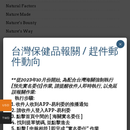
Natural Factors
Nature Made
Nature’s Bounty
Nature’s Way
NeoCell
×
台灣保健品報關 / 趕件郵
New Chapter
Nordic Naturals
件動向
NRx
NSI/VitaCost
**從2023年10月份開始, 為配合台灣海關強制執行
Nutrasal
[預先實名委任]作業, 請提醒收件人即時執行, 以免延
OLA LOA
誤報關作業:
執行步驟:
Olay
1. 收件人收到APP-易利委的推播通知
USD
Olympian Labs
2. 請收件人登入APP-易利委
Optimum Nutrition
3. 點擊首頁中間的 [ 海關實名委任 ]
TWD
4. 找到提單號碼, 並點擊進去
Pet Naturals of Vermont
5. 點擊 [ 申報相符 ] 即完成 “實名委任” 作業