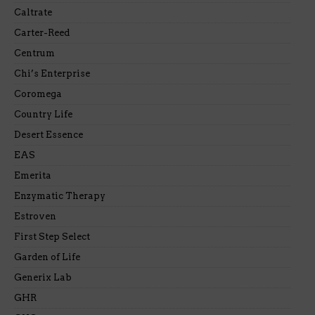
Caltrate
Carter-Reed
Centrum
Chi’s Enterprise
Coromega
Country Life
Desert Essence
EAS
Emerita
Enzymatic Therapy
Estroven
First Step Select
Garden of Life
Generix Lab
GHR