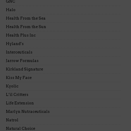
GNC
Halo
Health From the Sea
Health From the Sun
Health Plus Inc
Hyland’s
Interceuticals
Jarrow Formulas
Kirkland Signature
Kiss My Face
Kyolic
L’il Critters
Life Extension
Marlyn Nutraceuticals
Natrol
Natural Choice