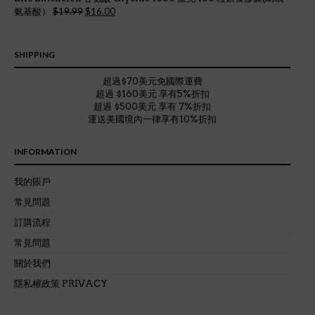
Original
Current
$
19.99
$
16.00
氨基酸）
price
price
was:
is:
$19.99.
$16.00.
SHIPPING
超過$70美元免國際運費
超過 $160美元 享有5%折扣
超過 $500美元 享有 7%折扣
運送美國境內一律享有10%折扣
INFORMATION
我的賬戶
常見問題
訂購流程
常見問題
關於我們
隱私權政策 PRIVACY