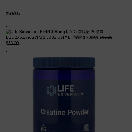
新到商品
$
35.00
Life Extension NMN 300mg NAD+前驅物 90膠囊
Original
Current
$
30.00
price
price
was:
is:
$35.00.
$30.00.