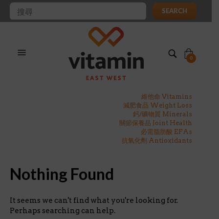
SEARCH
0
維他命 Vitamins
減肥食品 Weight Loss
鈣/礦物質 Minerals
關節保養品 Joint Health
必需脂肪酸 EFAs
抗氧化劑 Antioxidants
Nothing Found
It seems we can't find what you're looking for.
Perhaps searching can help.