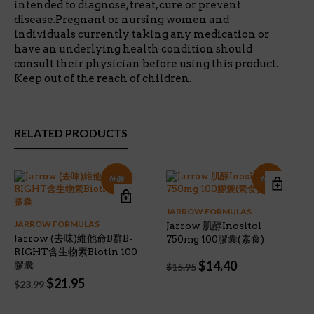
intended to diagnose, treat, cure or prevent
disease.Pregnant or nursing women and
individuals currently taking any medication or
have an underlying health condition should
consult their physician before using this product.
Keep out of the reach of children.
RELATED PRODUCTS
特價!
特價!
JARROW FORMULAS
JARROW FORMULAS
Jarrow 肌醇Inositol
Jarrow (去味)維他命B群B-
750mg 100膠囊(素食)
RIGHT含生物素Biotin 100
Original
Current
$
14.40
膠囊
$
15.95
price
price
Original
Current
$
21.95
$
23.99
was:
is:
price
price
$15.95.
$14.40.
was:
is: