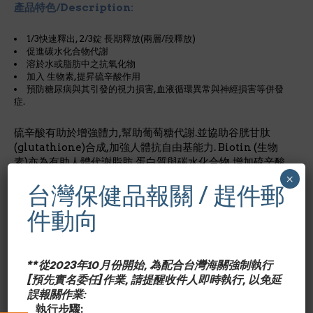
產品特色/Description:
1/3快速釋出, 2/3錠 長期釋放(兩層/段釋放)
促進碳水化合物代謝
溶於水或脂肪中之抗氧化物
加入 生物素,提昇硫辛酸作用
預防糖尿病與其引發的視力損害,血液循環異常與神經損害等併發
症.
硫辛酸有助於增強體力,幫助葡萄糖代謝.並協助谷胱甘肽
(glutathione)合成,加強人體抗自由基能力. Biotin (生物
素)亦為有助人體代謝脂肪,蛋白質與碳水化合物,增加硫辛酸
對人體效果.兩段釋放,減少高劑量產品對胃的負擔,及維持血
×
台灣保健品報關 / 趕件郵
糖穩定性.
件動向
*製藥廠等級*素食可使用
成份含量/Nutrition Facts:
每1錠劑量/占成人每日所需營
**從2023年10月份開始, 為配合台灣海關強制執行
養%維他命H (生物素) Biotin 333mcg/ 111%硫辛酸Alpha
[預先實名委任]作業, 請提醒收件人即時執行, 以免延
Lipoic Acid (Thioctic Acid) 300mg/＋
誤報關作業:
＋ 每日營養攝取未建立
執行步驟: