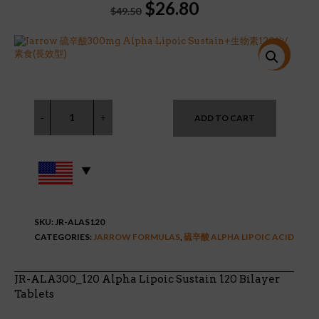
Original
Current
$
26.80
$
49.50
price
price
was:
is:
$49.50.
$26.80.
特價!
ADD TO CART
SKU:
JR-ALAS120
CATEGORIES:
JARROW FORMULAS
,
硫辛酸 ALPHA LIPOIC ACID
JR-ALA300_120 Alpha Lipoic Sustain 120 Bilayer
Tablets