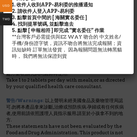
1. 收件人收到APP-易利委的推播通知
USD
其他成份/Ingredient Details:
2. 請收件人登入APP-易利委
Polyacrylate polymer, calcium phosphate,
3. 點擊首頁中間的 [ 海關實名委任 ]
TWD
cellulose, stearic acid (vegetable source),
4. 找到提單號碼, 並點擊進去
magnesium stearate (vegetable source), silicon
5. 點擊 [ 申報相符 ] 即完成 “實名委任” 作業
dioxide, vanilla and beet root powder (for color)不含:
**台灣客戶必需提供與EZ WAY 吻合的 中文姓名/
wheat, no gluten, no soy, no dairy, no egg, no
手機/身份證字號，資訊不吻合將無法完成報關；資
fish/shellfish, no nuts/tree nuts.
訊短缺時 訂單無法發貨， 因為報關問題無法轉黑貓
時， 我們將無法保證到貨
建議用量/Suggested Use:
作為日常食品補充品.每日可使
用1-2錠.飯後使用.或依醫師指示服用.懷孕或正在服用糖尿病
處方藥者,請先詢問醫師再使用.
Take 1 to 2 tablets per day with meals, or as directed
by your qualified health care consultant.
警告/Warnings:
以上聲明未經美國食品及藥物管理局認
可.勿將本產品拿來診斷,治療或預防疾病.孕婦或有任何疾病
者,使用前請依照護理人員指示服用.請至於小孩拿不到的地
方.
These statements have not been evaluated by the
Food and Drug Administration. This product is not