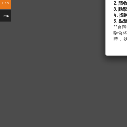
2. 
USD
3. 點
4. 
TWD
5. 點
**台
吻合將
時， 