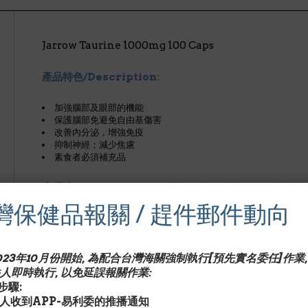
Jarrow Taurine 1000mg 100 Caps
產品特色/Description:
加強腦部及眼部的機能
保護腦部免避免自由基傷害
改善內分泌，增強免疫
抑制神經；減少焦慮
素食者必須補充品
牛磺酸（Taurine
）是一種帶有氨基的磺酸（不是胺基酸
對嬰兒腦部及眼部發展有良好影響，而被放入奶粉的成份
灣保健品報關 / 趕件郵件動向
牛磺酸在維持腦部運作及發展方面都扮演著重要的角色。
用。同時亦有利於細胞在腦內移動及增長神經軸突。另外
2023年10月份開始, 為配合台灣海關強制執行[預先實名委任]作業,
同樣重要。因為它能幫助電解質如鉀、鈉、鈣及鎂質進出
人即時執行, 以免延誤報關作業:
驟:
由於牛磺酸有抑制神經的作用，所以它亦有抗痙攣及減少
收件人收到APP-易利委的推播通知