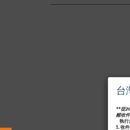
台
**從
醒收件
執行步
1. 