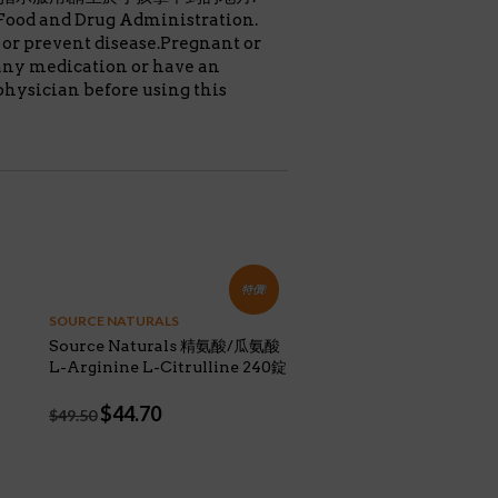
Food and Drug Administration.
e or prevent disease.Pregnant or
any medication or have an
physician before using this
特價!
SOURCE NATURALS
Source Naturals 精氨酸/瓜氨酸
L-Arginine L-Citrulline 240錠
Original
Current
$
44.70
$
49.50
price
price
was:
is:
$49.50.
$44.70.