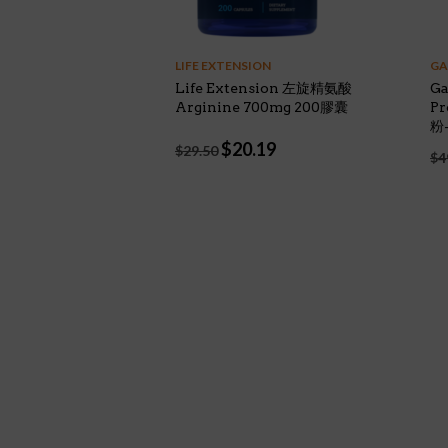
LIFE EXTENSION
GA
Life Extension 左旋精氨酸
Ga
Arginine 700mg 200膠囊
Pr
粉
Original
Current
$
20.19
$
29.50
$
4
price
price
was:
is:
$29.50.
$20.19.