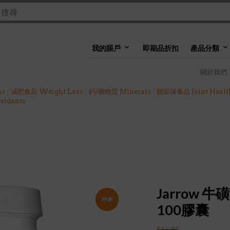
我的賬戶
即期品折扣
產品分類
關於我們
ns
減肥食品 Weight Loss
鈣/礦物質 Minerals
關節保養品 Joint Healt
idants
Jarrow 牛磺
特價!
100膠囊
$
15.95