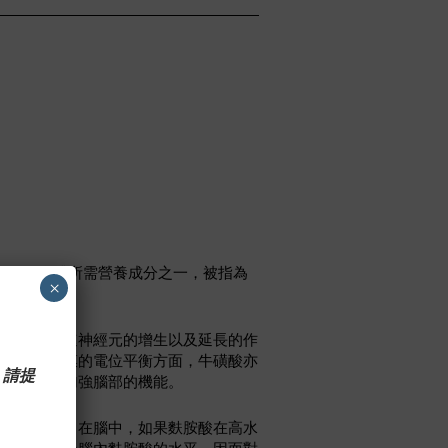
），是身體所需營養成分之一，被指為
×
裡面。
牛磺酸能加速神經元的增生以及延長的作
在維持細胞膜的電位平衡方面，牛磺酸亦
 請提
細胞，從而加強腦部的機能。
焦慮的特點。在腦中，如果麩胺酸在高水