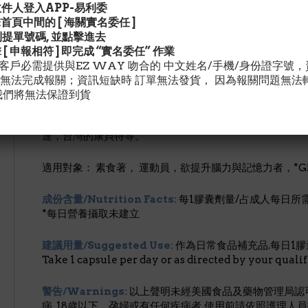
平的情況下，神經元便會因過度刺激而導致死亡。而牛磺
請收件人登入APP-易利委
腦部起了保護的作用。除此之外，由於牛磺酸同時具有抗
擊首頁中間的 [ 海關實名委任 ]
化物的傷害。
找到提單號碼, 並點擊進去
擊 [ 申報相符 ] 即完成 “實名委任” 作業
雖然迄今為止，仍未有任何因服食又或者過量進食牛磺酸
灣客戶必需提供與EZ WAY 吻合的 中文姓名/手機/身份證字號
牛磺酸有過敏反應的話，則建議不應服用，以免引起不適
無法完成報關；資訊短缺時 訂單無法發貨， 因為報關問題無法
醫生的建議，特別留意牛磺酸的服用劑量。
我們將無法保證到貨
目前在世界各地流行的提神飲料亦主要以補充牛磺酸為主
達，台灣的康貝特等。
適用對象： 素食著， 運動員，欲提升腦力與記憶力者，*G
成份含量/Nutrition Facts:
每1膠囊劑量/占成人每日所需營養
*每日營養攝取未建立
建議用量/Suggested Use:
作為日常食品補充品.每日1膠
Take 1 capsule per day or as directed by your quali
警告/Warnings:
以上聲明未經美國食品及藥物管理局認可
病. 18歲以下，孕婦或有任何疾病者,使用前請依照護理人