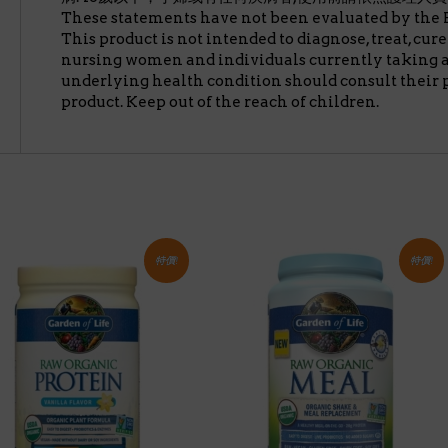
These statements have not been evaluated by the 
This product is not intended to diagnose, treat, cur
nursing women and individuals currently taking 
underlying health condition should consult their 
product. Keep out of the reach of children.
特價!
特價!