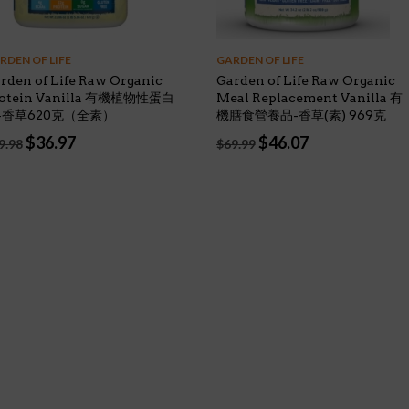
RDEN OF LIFE
GARDEN OF LIFE
rden of Life Raw Organic
Garden of Life Raw Organic
otein Vanilla 有機植物性蛋白
Meal Replacement Vanilla 有
-香草620克（全素）
機膳食營養品-香草(素) 969克
Original
Current
Original
Current
$
36.97
$
46.07
9.98
$
69.99
price
price
price
price
was:
is:
was:
is:
$49.98.
$36.97.
$69.99.
$46.07.