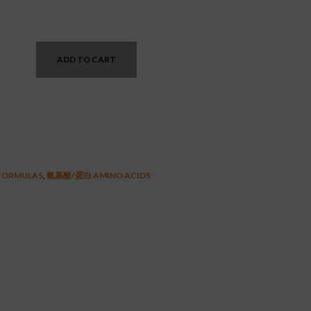
nt
ADD TO CART
0.
FORMULAS
,
氨基酸/蛋白 AMINO ACIDS