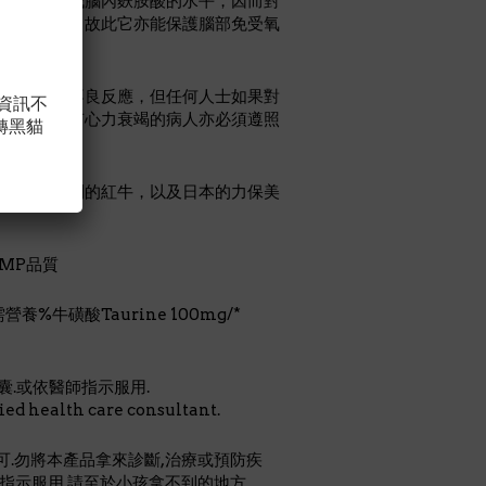
酸則可助降低腦內麩胺酸的水平，因而對
氧化的特點，故此它亦能保護腦部免受氧
而導致任何不良反應，但任何人士如果對
，資訊不
。另外，患有心力衰竭的病人亦必須遵照
轉黑貓
，例如奧地利的紅牛，以及日本的力保美
MP品質
%牛磺酸Taurine 100mg/*
囊.或依醫師指示服用.
fied health care consultant.
.勿將本產品拿來診斷,治療或預防疾
員指示服用.請至於小孩拿不到的地方.